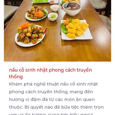
nấu cỗ sinh nhật phong cách truyền
thống
Khám phá nghệ thuật nấu cỗ sinh nhật
phong cách truyền thống, mang đến
hương vị đậm đà từ các
món ăn quen
thuộc. Bí quyết nào để bữa tiệc thêm trọn
vẹn và ấn tượng, cùng tìm hiểu ngay!
...