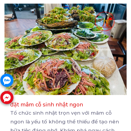
đặt mâm cỗ sinh nhật ngon
Tổ chức sinh nhật trọn vẹn với mâm cỗ
ngon là yếu tố không thể thiếu để tạo nên
bữa
tiệc đáng nhớ. Khám phá ngay cách