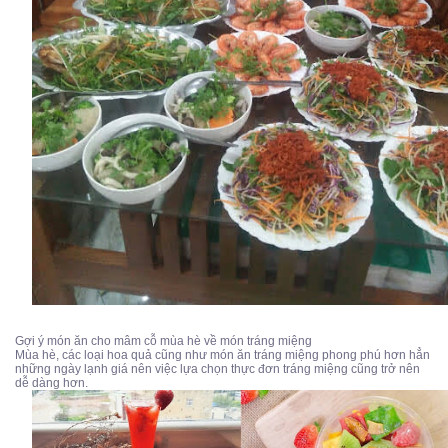
Gợi ý món ăn cho mâm cỗ mùa hè về món tráng miệng
Mùa hè, các loại hoa quả cũng như món ăn tráng miệng phong phú hơn hẳn
những ngày lạnh giá nên việc lựa chọn thực đơn tráng miệng cũng trở nên
dễ dàng hơn.