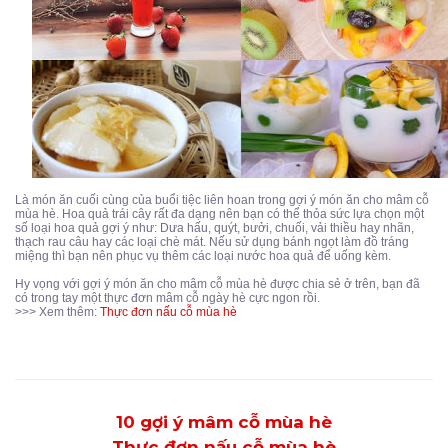
Là món ăn cuối cùng của buổi tiệc liên hoan trong gợi ý món ăn cho mâm cỗ
mùa hè. Hoa quả trái cây rất đa dạng nên bạn có thể thỏa sức lựa chọn một
số loại hoa quả gợi ý như: Dưa hấu, quýt, bưởi, chuối, vải thiều hay nhãn,
thạch rau câu hay các loại chè mát. Nếu sử dụng bánh ngọt làm đồ tráng
miệng thì bạn nên phục vụ thêm các loại nước hoa quả để uống kèm.
Hy vọng với gợi ý món ăn cho mâm cỗ mùa hè được chia sẻ ở trên, bạn đã
có trong tay một thực đơn mâm cỗ ngày hè cực ngon rồi.
>>> Xem thêm:
Thực đơn nấu cỗ mùa hè
10 gợi ý mâm cỗ mùa hè
Thực đơn nấu cỗ mùa hè