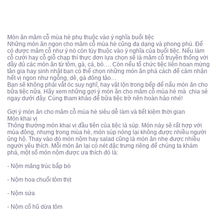
Món ăn mâm cỗ mùa hè phụ thuộc vào ý nghĩa buổi tiệc
Những món ăn ngon cho mâm cỗ mùa hè cũng đa dạng và phong phú. Để
có được mâm cỗ như ý nó còn tùy thuộc vào ý nghĩa của buổi tiệc. Nếu làm
cỗ cưới hay cỗ giỗ chạp thì thực đơn lựa chọn sẽ là mâm cỗ truyền thống với
đầy đủ các món ăn từ tôm, gà, cá, bò…. Còn nếu tổ chức tiệc liên hoan mừng
tân gia hay sinh nhật bạn có thể chọn những món ăn phá cách để cảm nhận
hết vị ngon như ngỗng, dê, gà đông tảo…
Bạn sẽ không phải vắt óc suy nghĩ, hay vật lộn trong bếp để nấu món ăn cho
bữa tiệc nữa. Hãy xem những gợi ý món ăn cho mâm cỗ mùa hè mà
chia sẻ
ngay dưới đây. Cùng tham khảo để bữa tiệc trở nên hoàn hảo nhé!
Gợi ý món ăn cho mâm cỗ mùa hè siêu dễ làm và tiết kiệm thời gian
Món khai vị
Thông thường món khai vị đầu tiên của tiệc là súp. Món này sẽ rất hợp với
mùa đông, nhưng trong mùa hè, món súp nóng lại không được nhiều người
ủng hộ. Thay vào đó món nộm hay salad cũng là món ăn nhẹ được nhiều
người yêu thích. Mỗi món ăn lại có nét đặc trưng riêng để chúng ta khám
phá, một số món nộm được ưa thích đó là:
- Nộm măng trúc bắp bò
- Nộm hoa chuối tôm thịt
- Nộm sứa
- Nộm cổ hũ dừa tôm