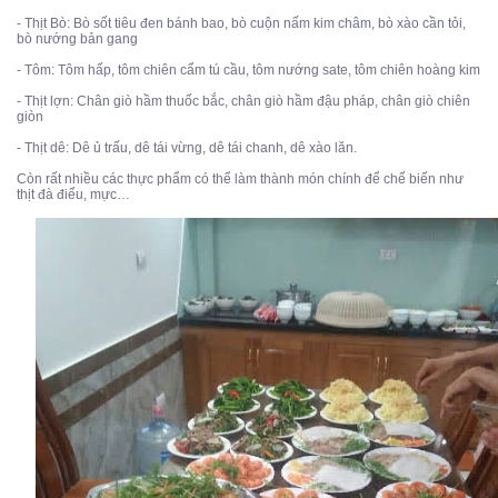
- Thịt Bò: Bò sốt tiêu đen bánh bao, bò cuộn nấm kim châm, bò xào cần tỏi,
bò nướng bản gang
- Tôm: Tôm hấp, tôm chiên cẩm tú cầu, tôm nướng sate, tôm chiên hoàng kim
- Thịt lợn: Chân giò hầm thuốc bắc, chân giò hầm đậu pháp, chân giò chiên
giòn
- Thịt dê: Dê ủ trấu, dê tái vừng, dê tái chanh, dê xào lăn.
Còn rất nhiều các thực phẩm có thể làm thành món chính để chế biến như
thịt đà điểu, mực…