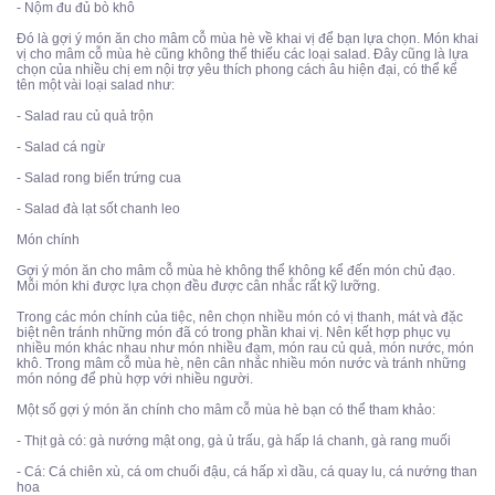
- Nộm đu đủ bò khô
Đó là gợi ý món ăn cho mâm cỗ mùa hè về khai vị để bạn lựa chọn. Món khai
vị cho mâm cỗ mùa hè cũng không thể thiếu các loại salad. Đây cũng là lựa
chọn của nhiều chị em nội trợ yêu thích phong cách âu hiện đại, có thể kể
tên một vài loại salad như:
- Salad rau củ quả trộn
- Salad cá ngừ
- Salad rong biển trứng cua
- Salad đà lạt sốt chanh leo
Món chính
Gợi ý món ăn cho mâm cỗ mùa hè không thể không kể đến món chủ đạo.
Mỗi món khi được lựa chọn đều được cân nhắc rất kỹ lưỡng.
Trong các món chính của tiệc, nên chọn nhiều món có vị thanh, mát và đặc
biệt nên tránh những món đã có trong phần khai vị. Nên kết hợp phục vụ
nhiều món khác nhau như món nhiều đạm, món rau củ quả, món nước, món
khô. Trong mâm cỗ mùa hè, nên cân nhắc nhiều món nước và tránh những
món nóng để phù hợp với nhiều người.
Một số gợi ý món ăn chính cho mâm cỗ mùa hè bạn có thể tham khảo:
- Thịt gà có: gà nướng mật ong, gà ủ trấu, gà hấp lá chanh, gà rang muối
- Cá: Cá chiên xù, cá om chuối đậu, cá hấp xì dầu, cá quay lu, cá nướng than
hoa