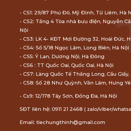
- CS1: 29/87 Phú Đô, Mỹ Đình, Từ Liêm, Hà 
- CS2: Tầng 4 Tòa nhà bưu điện, Nguyễn Cả
Nội
- CS3: LK 4- KĐT Mơi Đường 32, Hoài Đức, H
- CS4: Số 5/18 Ngọc Lâm, Long Biên, Hà Nội
- CS5: Ỷ Lan, Dương Nội, Hà Đông
- CS6 : TT Quốc Oai, Quốc Oai, Hà Nội
- CS7: Làng Quốc Tế Thăng Long, Cầu Giấy,
- CS8: Số 28 Như Quỳnh, Văn Lâm, Hưng Y
- Cs9: 12/178 Tây Sơn, Đống Đa, Hà Nội
SĐT liên hệ: 0911 21 2468 ( zalo/viber/whats
Email: tiechungthinh@gmail.com