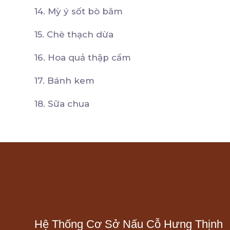
14. Mỳ ý sốt bò băm
15. Chè thạch dừa
16. Hoa quả thập cẩm
17. Bánh kem
18. Sữa chua
Hệ Thống Cơ Sở Nấu Cỗ Hưng Thịnh