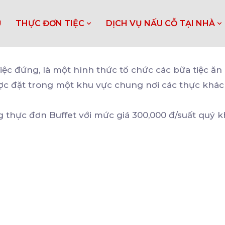
Ủ
THỰC ĐƠN TIỆC
DỊCH VỤ NẤU CỖ TẠI NHÀ
tiệc đứng, là một hình thức tổ chức các bữa tiệc ă
 được đặt trong một khu vực chung nơi các thực kh
 thực đơn Buffet với mức giá 300,000 đ/suất quý 