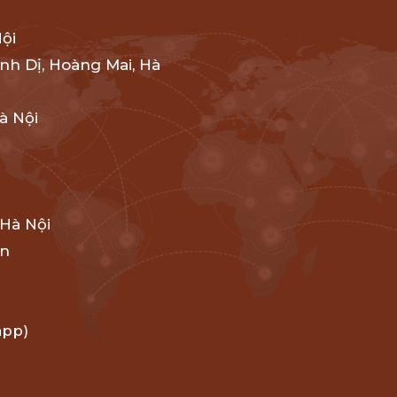
Nội
nh Dị, Hoàng Mai, Hà
à Nội
 Hà Nội
ên
app)