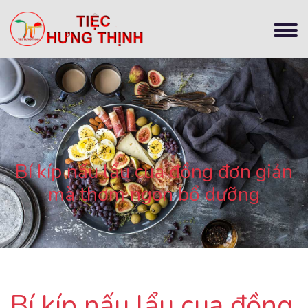
Bí kíp nấu lẩu cua đồng đơn giản
mà thơm ngon bổ dưỡng
Bí kíp nấu lẩu cua đồng