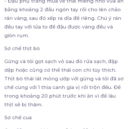
- Đậu phụ trắng mua về thái miếng nhỏ vừa ăn
bằng khoảng 2 đầu ngón tay rồi cho lên chảo
rán vàng, sau đó xếp ra dĩa để riêng. Chú ý rán
đều tay với lửa to để đậu được vàng đều và
giòn rụm.
Sơ chế thịt bò
Gừng và tỏi gọt sạch vỏ sau đó rửa sạch, đập
dập hoặc cũng có thể thái con chì tùy thích.
Thịt bò thái lát mỏng ướp với gừng và tỏi đã sơ
chế cùng với 1 thìa canh gia vị rồi trộn đều. Để
trong khoảng 20 phút trước khi ăn vì để lâu
thịt sẽ bị thâm.
Sơ chế cua