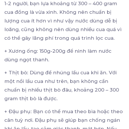
1-2 người, bạn lựa khoảng từ 300 – 400 gram
cua đồng là vừa xinh. Không nên chuẩn bị
lượng cua ít hơn vì như vậy nước dùng dễ bị
loãng, cũng không nên dùng nhiều cua quá vì
có thể gây lãng phí trong quá trình lọc cua.
+ Xương ống: 150g-200g để ninh làm nước
dùng ngọt thanh.
+ Thịt bò: Dùng để nhúng lẩu cua khi ăn. Với
một nồi lẩu cua như trên, bạn không cần
chuẩn bị nhiều thịt bò đâu, khoảng 200 – 300
gram thịt bò là được.
+ Đậu phụ: Bạn có thể mua theo bìa hoặc theo
cân tuỳ nơi. Đậu phụ sẽ giúp bạn chống ngán
khi ăn lẩu, tạo cảm giác thanh, mát hơn. Nếu