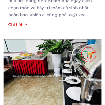
bữa
tiệc đáng nhớ. Khám phá ngay cách
chọn món và bày trí mâm cỗ sinh nhật
hoàn hảo, khiến ai cũng phải xuýt xoa.
...
Chi tiết