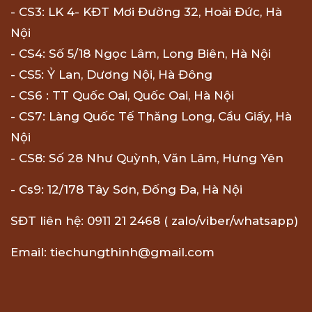
- CS3: LK 4- KĐT Mơi Đường 32, Hoài Đức, Hà
Nội
- CS4: Số 5/18 Ngọc Lâm, Long Biên, Hà Nội
- CS5: Ỷ Lan, Dương Nội, Hà Đông
- CS6 : TT Quốc Oai, Quốc Oai, Hà Nội
- CS7: Làng Quốc Tế Thăng Long, Cầu Giấy, Hà
Nội
- CS8: Số 28 Như Quỳnh, Văn Lâm, Hưng Yên
- Cs9: 12/178 Tây Sơn, Đống Đa, Hà Nội
SĐT liên hệ: 0911 21 2468 ( zalo/viber/whatsapp)
Email: tiechungthinh@gmail.com