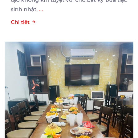
tạo không khí tuyệt vời cho bất kỳ bữa tiệc
sinh nhật.
...
Chi tiết