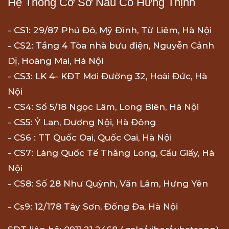
Hệ Thống Cơ Sở Nấu Cỗ Hưng Thịnh
- CS1: 29/87 Phú Đô, Mỹ Đình, Từ Liêm, Hà Nội
- CS2: Tầng 4 Tòa nhà bưu điện, Nguyễn Cảnh
Dị, Hoàng Mai, Hà Nội
- CS3: LK 4- KĐT Mơi Đường 32, Hoài Đức, Hà
Nội
- CS4: Số 5/18 Ngọc Lâm, Long Biên, Hà Nội
- CS5: Ỷ Lan, Dương Nội, Hà Đông
- CS6 : TT Quốc Oai, Quốc Oai, Hà Nội
- CS7: Làng Quốc Tế Thăng Long, Cầu Giấy, Hà
Nội
- CS8: Số 28 Như Quỳnh, Văn Lâm, Hưng Yên
- Cs9: 12/178 Tây Sơn, Đống Đa, Hà Nội