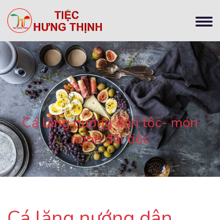
Cá lăng nướng dân tộc- món
ngon đãi tiệc
Cá lăng nướng dân