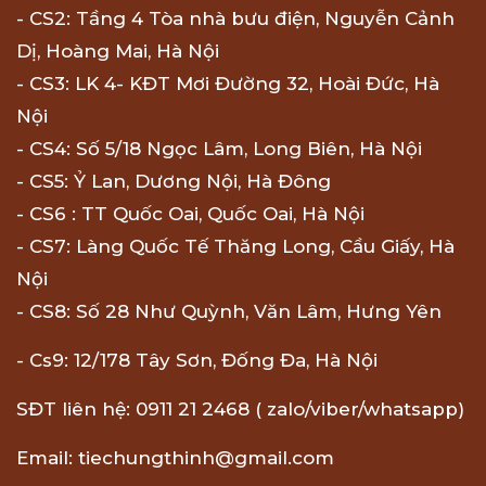
- CS2: Tầng 4 Tòa nhà bưu điện, Nguyễn Cảnh
Dị, Hoàng Mai, Hà Nội
- CS3: LK 4- KĐT Mơi Đường 32, Hoài Đức, Hà
Nội
- CS4: Số 5/18 Ngọc Lâm, Long Biên, Hà Nội
- CS5: Ỷ Lan, Dương Nội, Hà Đông
- CS6 : TT Quốc Oai, Quốc Oai, Hà Nội
- CS7: Làng Quốc Tế Thăng Long, Cầu Giấy, Hà
Nội
- CS8: Số 28 Như Quỳnh, Văn Lâm, Hưng Yên
- Cs9: 12/178 Tây Sơn, Đống Đa, Hà Nội
SĐT liên hệ: 0911 21 2468 ( zalo/viber/whatsapp)
Email: tiechungthinh@gmail.com