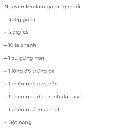
Nguyên liệu làm gà rang muối
– 400g gà ta
– 3 cây sả
– 10 lá chanh
– 1 củ gừng non
– 1 lòng đỏ trứng gà
– 1 chén nhỏ gạo nếp
– 1 chén nhỏ đậu xanh đã cà vỏ
– 1 chén nhỏ muối hột
– Bột năng