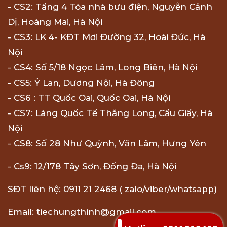
- CS2: Tầng 4 Tòa nhà bưu điện, Nguyễn Cảnh
Dị, Hoàng Mai, Hà Nội
- CS3: LK 4- KĐT Mơi Đường 32, Hoài Đức, Hà
Nội
- CS4: Số 5/18 Ngọc Lâm, Long Biên, Hà Nội
- CS5: Ỷ Lan, Dương Nội, Hà Đông
- CS6 : TT Quốc Oai, Quốc Oai, Hà Nội
- CS7: Làng Quốc Tế Thăng Long, Cầu Giấy, Hà
Nội
- CS8: Số 28 Như Quỳnh, Văn Lâm, Hưng Yên
- Cs9: 12/178 Tây Sơn, Đống Đa, Hà Nội
SĐT liên hệ: 0911 21 2468 ( zalo/viber/whatsapp)
Email: tiechungthinh@gmail.com