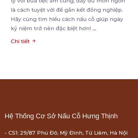
ty với bữa tiệc ấm cúng, đầy đủ món ngon
là
cách tuyệt vời để gắn kết đồng nghiệp.
Hãy cùng tìm hiểu cách nấu cỗ giúp ngày
kỷ niệm trở nên đặc biệt hơn!
...
Chi tiết
Hệ Thống Cơ Sở Nấu Cỗ Hưng Thịnh
- CS1: 29/87 Phú Đô, Mỹ Đình, Từ Liêm, Hà Nội