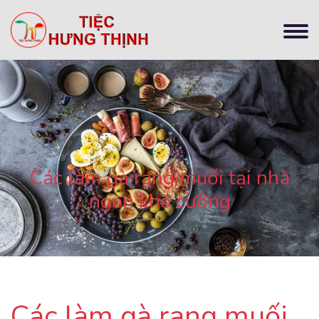
Các làm gà rang muối tại nhà
ngon khó cưỡng
Các làm gà rang muối