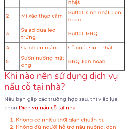
nhật
Buffet, sinh nhật, liên
2
Mì xào thập cẩm
hoan
Salad dưa leo
3
Buffet, BBQ
trứng
4
Gà chiên mắm
Cỗ cưới, sinh nhật
Sườn nướng mật
5
BBQ, liên hoan
ong
Khi nào nên sử dụng dịch vụ
nấu cỗ tại nhà?
Nếu bạn gặp các trường hợp sau, thì việc lựa
chọn
Dịch vụ nấu cỗ tại nhà
Không có nhiều thời gian chuẩn bị.
Không đủ người hỗ trợ nấu nướng, dọn