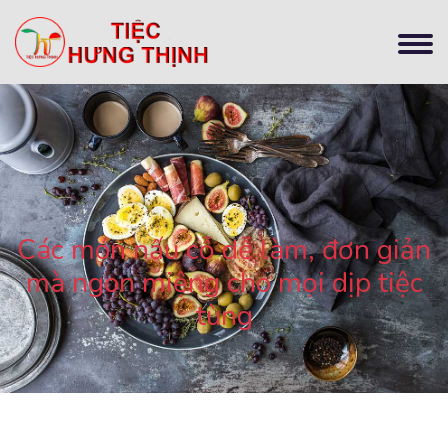
Các món nấu cỗ dễ làm, đơn giản
mà ngon miệng cho mọi dịp tiệc
tùng