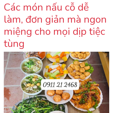
Các món nấu cỗ dễ
làm, đơn giản mà ngon
miệng cho mọi dịp tiệc
tùng