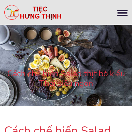
Cách chế biến Salad thịt bò kiểu
Thái siêu ngon
Cách chế biến Salad