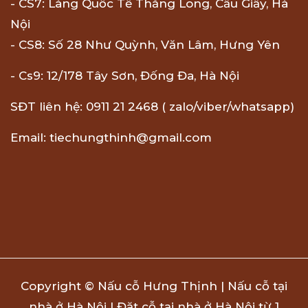
- CS7: Làng Quốc Tế Thăng Long, Cầu Giấy, Hà
Nội
- CS8: Số 28 Như Quỳnh, Văn Lâm, Hưng Yên
- Cs9: 12/178 Tây Sơn, Đống Đa, Hà Nội
SĐT liên hệ: 0911 21 2468 ( zalo/viber/whatsapp)
Email: tiechungthinh@gmail.com
Copyright © Nấu cỗ Hưng Thịnh | Nấu cỗ tại
nhà ở Hà Nội | Đặt cỗ tại nhà ở Hà Nội từ 1