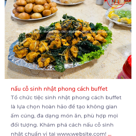
nấu cỗ sinh nhật phong cách buffet
Tổ chức tiệc sinh nhật phong cách buffet
là lựa chọn hoàn hảo để tạo không gian
ấm cúng, đa
dạng món ăn, phù hợp mọi
đối tượng. Khám phá cách nấu cỗ sinh
nhật chuẩn vị tại www.website.com!
...