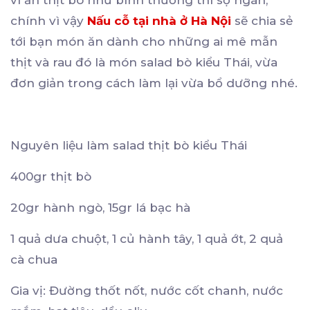
vì ăn thịt bò như bình thường thì sợ ngán,
chính vì vậy
Nấu cỗ tại nhà ở Hà Nội
sẽ chia sẻ
tới bạn món ăn dành cho những ai mê mẫn
thịt và rau đó là món salad bò kiểu Thái, vừa
đơn giản trong cách làm lại vừa bổ dưỡng nhé.
Nguyên liệu làm salad thịt bò kiểu Thái
400gr thịt bò
20gr hành ngò, 15gr lá bạc hà
1 quả dưa chuột, 1 củ hành tây, 1 quả ớt, 2 quả
cà chua
Gia vị: Đường thốt nốt, nước cốt chanh, nước