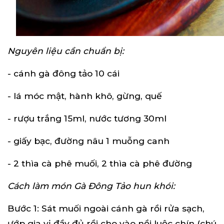
Nguyên liệu cần chuẩn bị:
- cánh gà đông tảo 10 cái
- lá móc mật, hành khô, gừng, quế
- rượu trắng 15ml, nước tương 30ml
- giấy bạc, đường nâu 1 muỗng canh
- 2 thìa cà phê muối, 2 thìa cà phê đường
Cách làm món Gà Đông Tảo hun khói:
Bước 1: Sát muối ngoài cánh gà rồi rửa sạch,
ướp gia vị đầy đủ rồi cho vào nồi luộc chín (chú