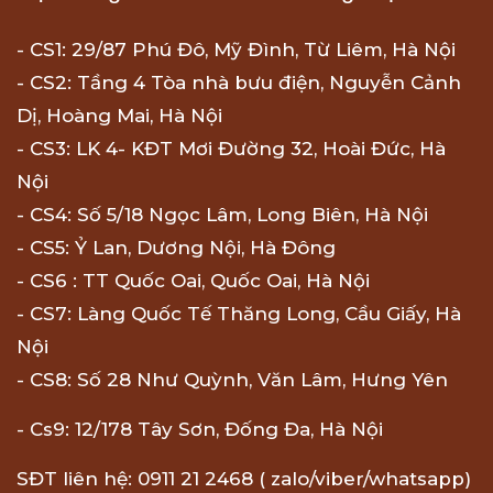
- CS1: 29/87 Phú Đô, Mỹ Đình, Từ Liêm, Hà Nội
- CS2: Tầng 4 Tòa nhà bưu điện, Nguyễn Cảnh
Dị, Hoàng Mai, Hà Nội
- CS3: LK 4- KĐT Mơi Đường 32, Hoài Đức, Hà
Nội
- CS4: Số 5/18 Ngọc Lâm, Long Biên, Hà Nội
- CS5: Ỷ Lan, Dương Nội, Hà Đông
- CS6 : TT Quốc Oai, Quốc Oai, Hà Nội
- CS7: Làng Quốc Tế Thăng Long, Cầu Giấy, Hà
Nội
- CS8: Số 28 Như Quỳnh, Văn Lâm, Hưng Yên
- Cs9: 12/178 Tây Sơn, Đống Đa, Hà Nội
SĐT liên hệ: 0911 21 2468 ( zalo/viber/whatsapp)