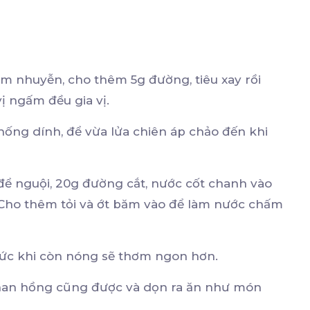
ăm nhuyễn, cho thêm 5g đường, tiêu xay rồi
ị ngấm đều gia vị.
chống dính, để vừa lửa chiên áp chảo đến khi
ể nguội, 20g đường cắt, nước cốt chanh vào
 Cho thêm tỏi và ớt băm vào để làm nước chấm
hức khi còn nóng sẽ thơm ngon hơn.
than hồng cũng được và dọn ra ăn như món