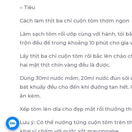
– Tiêu
Cách làm thịt ba chỉ cuộn tôm thơm ngon
Làm sạch tôm rồi ướp cùng với hành, tỏi b
trộn đều để trong khoảng 10 phút cho gia v
Lấy thịt ba chỉ cuộn tôm rồi bắc lên chảo 
hai mặt thịt chín vàng đều là được.
Dùng 30ml nước mắm, 20ml nước đun sôi đ
bát khuấy đều cho đến khi đường tan hết.
ăn kèm.
Xếp tôm lên dĩa cho đẹp mắt rồi thưởng t
Lưu ý: Có thể nướng từng cuộn tôm trên 
khai vị chấm với nước xốt mayonnaise.