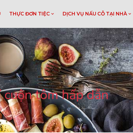
Ủ
THỰC ĐƠN TIỆC
DỊCH VỤ NẤU CỖ TẠI NHÀ
hỉ cuộn tôm hấp dẫn