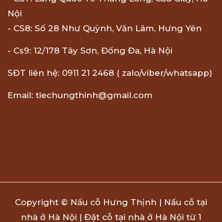
Nội
- CS8: Số 28 Như Quỳnh, Văn Lâm, Hưng Yên
- Cs9: 12/178 Tây Sơn, Đống Đa, Hà Nội
SĐT liên hệ: 0911 21 2468 ( zalo/viber/whatsapp)
Email: tiechungthinh@gmail.com
Copyright © Nấu cỗ Hưng Thịnh | Nấu cỗ tại
nhà ở Hà Nội | Đặt cỗ tại nhà ở Hà Nội từ 1