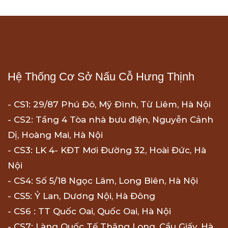
Hệ Thống Cơ Sở Nấu Cỗ Hưng Thịnh
- CS1: 29/87 Phú Đô, Mỹ Đình, Từ Liêm, Hà Nội
- CS2: Tầng 4 Tòa nhà bưu điện, Nguyễn Cảnh
Dị, Hoàng Mai, Hà Nội
- CS3: LK 4- KĐT Mơi Đường 32, Hoài Đức, Hà
Nội
- CS4: Số 5/18 Ngọc Lâm, Long Biên, Hà Nội
- CS5: Ỷ Lan, Dương Nội, Hà Đông
- CS6 : TT Quốc Oai, Quốc Oai, Hà Nội
- CS7: Làng Quốc Tế Thăng Long, Cầu Giấy, Hà