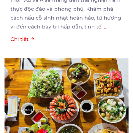
món Âu và Á sẽ mang đến trải nghiệm ẩm
thực
độc đáo và phong phú. Khám phá
cách nấu cỗ sinh nhật hoàn hảo, từ hương
vị đến cách bày trí hấp dẫn, tinh tế.
...
Chi tiết