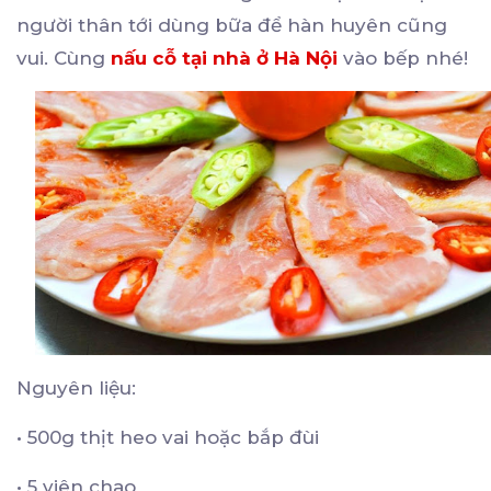
người thân tới dùng bữa để hàn huyên cũng
vui. Cùng
nấu cỗ tại nhà ở Hà Nội
vào bếp nhé!
Nguyên liệu:
•
500g thịt heo vai hoặc bắp đùi
•
5 viên chao