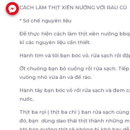
CÁCH LÀM THỊT XIÊN NƯỚNG VỚI RAU CỦ
* Sơ chế nguyên liệu
Để thực hiện cách làm thịt xiên nướng bbq
kĩ các nguyên liệu cần thiết.
Hành tím và tỏi bạn bóc vỏ, rửa sạch rồi 
Ớt chuông bạn bỏ cuống rồi rửa sạch. Tiếp 
vuông nhỏ vừa ăn và để ráo.
Hành tây bạn bóc vỏ rồi rửa sạch và đem c
nước.
Thịt ba rọi ( thịt ba chỉ ) bạn rửa sạch cù
đó, bạn dùng dao thái thịt thành những mi
khi bạn nướng thịt sẽ không bị khô hay dễ 