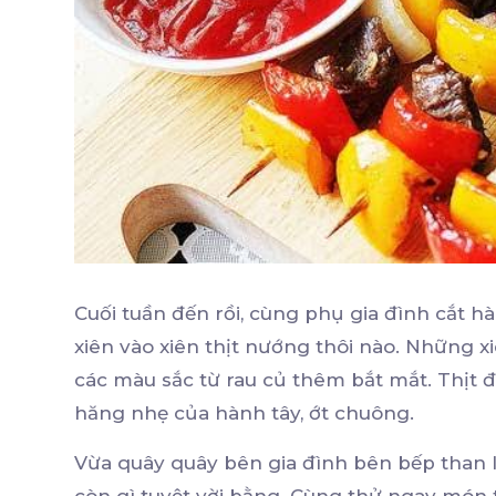
Cuối tuần đến rồi, cùng phụ gia đình cắt h
xiên vào xiên thịt nướng thôi nào. Những 
các màu sắc từ rau củ thêm bắt mắt. Thịt 
hăng nhẹ của hành tây, ớt chuông.
Vừa quây quây bên gia đình bên bếp than l
còn gì tuyệt vời bằng. Cùng thử ngay món 