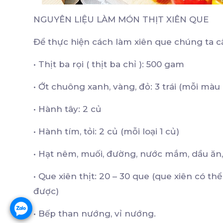
NGUYÊN LIỆU LÀM MÓN THỊT XIÊN QUE
Để thực hiện cách làm xiên que chúng ta c
•
Thịt ba rọi ( thịt ba chỉ ): 500 gam
•
Ớt chuông xanh, vàng, đỏ: 3 trái (mỗi màu lấ
•
Hành tây: 2 củ
•
Hành tím, tỏi: 2 củ (mỗi loại 1 củ)
•
Hạt nêm, muối, đường, nước mắm, dầu ăn,
•
Que xiên thịt: 20 – 30 que (que xiên có th
được)
•
Bếp than nướng, vỉ nướng.