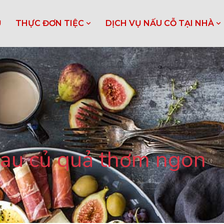
Ủ
THỰC ĐƠN TIỆC
DỊCH VỤ NẤU CỖ TẠI NHÀ
 rau củ quả thơm ngon