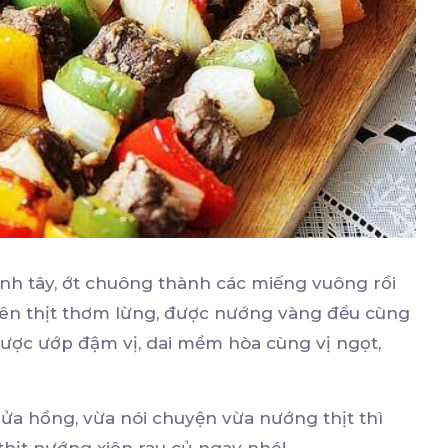
ành tây, ớt chuông thành các miếng vuông rồi
xiên thịt thơm lừng, được nướng vàng đều cùng
được ướp đậm vị, dai mềm hòa cùng vị ngọt,
ửa hồng, vừa nói chuyện vừa nướng thịt thì
thịt nướng xiên rau củ ngay nhé!