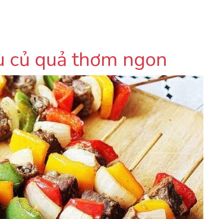
au củ quả thơm ngon