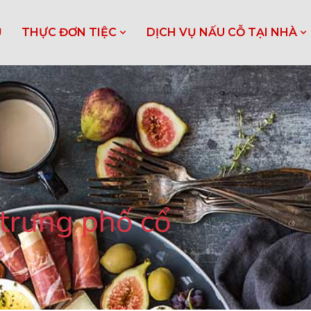
Ủ
THỰC ĐƠN TIỆC
DỊCH VỤ NẤU CỖ TẠI NHÀ
trưng phố cổ