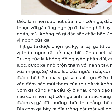
Điều làm nên sức hút của món cơm gà, đầu 
thuộc với gà công nghiệp ở thành phố hay 
ngán, mùi không có gì đặc sắc chắc hẳn C
vị ngon của gà.
Thịt gà ta được chọn lọc kỹ, là loại gà tơ
vị thơm ngon rất dễ nhận biết. Chưa hết, c
Trung, tức là không để nguyên phần đùi, 
luộc, được xé nhỏ, trộn thấm với hành tây, 
vừa miệng. Sự khéo léo của người nấu, cũ
được thể hiện qua vị gà sau khi trộn. Điều 
vẫn đảm bảo mùi thơm của thịt gà và khôn
Cơm gà cũng khá cầu kỳ ở khâu chọn gạo 
nấu cơm nên hạt cơm gà ánh lên sắc vàng 
đượm vị gà, đã thưởng thức thì chẳng thể 
Đĩa cơm gà bày ra đĩa trông bắt mắt với p