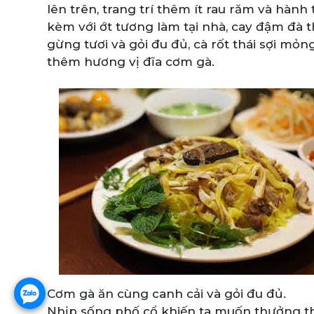
lên trên, trang trí thêm ít rau răm và hàn
kèm với ớt tương làm tại nhà, cay đậm đà t
gừng tươi và gỏi đu đủ, cà rốt thái sợi mỏ
thêm hương vị đĩa cơm gà.
Cơm gà ăn cùng canh cải và gỏi đu đủ.
Nhịp sống phố cổ khiến ta muốn thưởng th