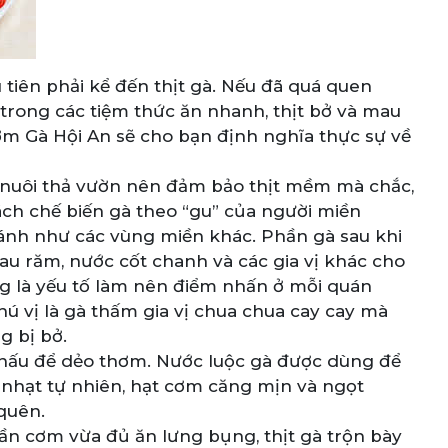
tiên phải kể đến thịt gà. Nếu đã quá quen
trong các tiệm thức ăn nhanh, thịt bở và mau
ơm Gà Hội An sẽ cho bạn định nghĩa thực sự về
 và nuôi thả vườn nên đảm bảo thịt mềm mà chắc,
ách chế biến gà theo “gu” của người miền
cánh như các vùng miền khác. Phần gà sau khi
rau răm, nước cốt chanh và các gia vị khác cho
ng là yếu tố làm nên điểm nhấn ở mỗi quán
thú vị là gà thấm gia vị chua chua cay cay mà
g bị bở.
nấu để dẻo thơm. Nước luộc gà được dùng để
nhạt tự nhiên, hạt cơm căng mịn và ngọt
quên.
hần cơm vừa đủ ăn lưng bụng, thịt gà trộn bày