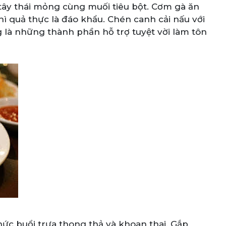
h tây thái mỏng cùng muối tiêu bột. Cơm gà ăn
hì quả thực là đáo khẩu. Chén canh cải nấu với
ng là những thành phần hỗ trợ tuyệt vời làm tôn
ức buổi trưa thong thả và khoan thai. Gắp