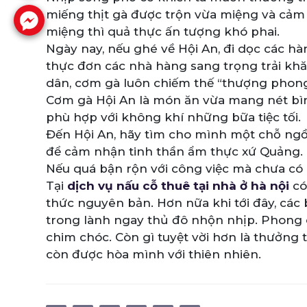
miếng thịt gà được trộn vừa miệng và cả
miệng thì quả thực ấn tượng khó phai.
Ngày nay, nếu ghé về Hội An, đi dọc các h
thực đơn các nhà hàng sang trọng trải kh
dân, cơm gà luôn chiếm thế “thượng phong
Cơm gà Hội An là món ăn vừa mang nét bì
phù hợp với không khí những bữa tiệc tối.
Đến Hội An, hãy tìm cho mình một chỗ ngồ
để cảm nhận tinh thần ẩm thực xứ Quảng.
Nếu quá bận rộn với công việc mà chưa có 
Tại
dịch vụ nấu cỗ thuê tại nhà ở hà nội
có
thức nguyên bản. Hơn nữa khi tới đây, cá
trong lành ngay thủ đô nhộn nhịp. Phong c
chim chóc. Còn gì tuyệt vời hơn là thưởng 
còn được hòa mình với thiên nhiên.