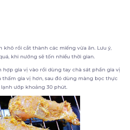
m khô rồi cắt thành các miếng vừa ăn. Lưu ý,
á, khi nướng sẽ tốn nhiều thời gian.
n hợp gia vị vào rồi dùng tay chà sát phần gia vị
á thấm gia vị hơn, sau đó dùng màng bọc thực
ủ lạnh ướp khoảng 30 phút.