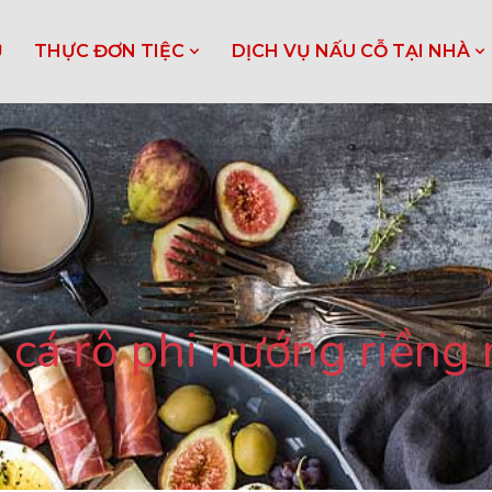
Ủ
THỰC ĐƠN TIỆC
DỊCH VỤ NẤU CỖ TẠI NHÀ
cá rô phi nướng riềng 