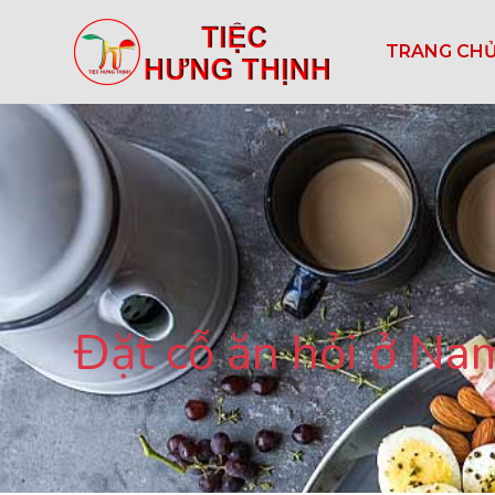
TRANG CH
Đặt cỗ ăn hỏi ở N