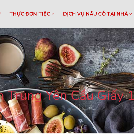
Ủ
THỰC ĐƠN TIỆC
DỊCH VỤ NẤU CỖ TẠI NHÀ
am Trung Yên Cầu Giấy