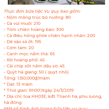
Thực đơn bữa tiệc Vu quy bao gồm:
- Nộm măng trúc bò nướng: 80
- Gà vùi muối: 210
- Tôm chiên hoàng bào: 300
- Cá điêu hồng phile chiên hạnh nhân: 200
- Dê xào sả ớt: 195
- Cơm tám: 20
- Canh mọc nấm thả: 65
- Xôi hoàng phố: 45
- Cải chip sốt nấm dầu sò: 45
- Quýt hà giang: 50 ( quýt nhỏ)
Tổng: 1,150,000₫/mâm
* Dat: 13 mâm
* Thoi gian: 9h00',Ngày 24/3/2019
* Dia chỉ: toa HH03E, kđt Thanh hà, phu luong,
hà đông
Một số hình ảnh trong bữa tiệc vu quy: