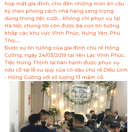
họp mặt gia đình, cho đến những món ăn cầu
kỳ theo phong cách nhà hàng sang trọng
dùng trong tiệc cưới... Không chỉ phục vụ tại
Hà Nội, chúng tôi còn được bà con tin tưởng
khắp các khu vực Vĩnh Phúc, Hưng Yên, Phú
Thọ,....
Được sự tin tưởng của gia đình chú rể Hồng
Cường, ngày 24/03/2019 tại Yên Lạc Vĩnh Phúc,
Tiệc Hưng Thịnh lại hân hạnh được phục vụ
nấu cỗ tại lễ vu quy của cô dâu chú rể Diệu Linh
- Hồng Cường với số lượng 13 mâm cỗ.