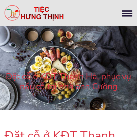
Đặt cỗ ở KĐT Thanh Hà, phục vụ
nấu cỗ tại nhà anh Cường
Đặt cỗ ở KĐT Thanh