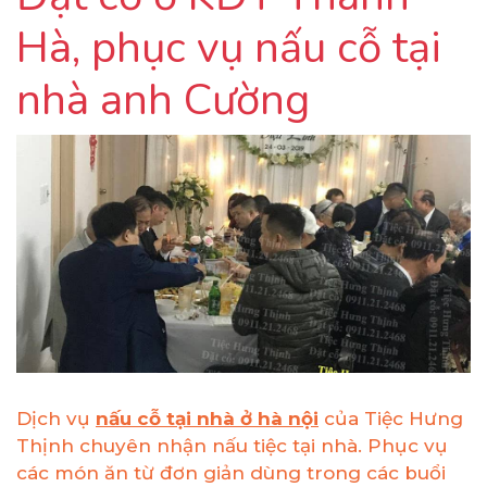
Hà, phục vụ nấu cỗ tại
nhà anh Cường
Dịch vụ
nấu cỗ tại nhà ở hà nội
của Tiệc Hưng
Thịnh chuyên nhận nấu tiệc tại nhà. Phục vụ
các món ăn từ đơn giản dùng trong các buổi