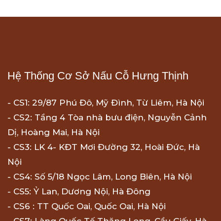
Hệ Thống Cơ Sở Nấu Cỗ Hưng Thịnh
- CS1: 29/87 Phú Đô, Mỹ Đình, Từ Liêm, Hà Nội
- CS2: Tầng 4 Tòa nhà bưu điện, Nguyễn Cảnh
Dị, Hoàng Mai, Hà Nội
- CS3: LK 4- KĐT Mơi Đường 32, Hoài Đức, Hà
Nội
- CS4: Số 5/18 Ngọc Lâm, Long Biên, Hà Nội
- CS5: Ỷ Lan, Dương Nội, Hà Đông
- CS6 : TT Quốc Oai, Quốc Oai, Hà Nội
- CS7: Làng Quốc Tế Thăng Long, Cầu Giấy, Hà