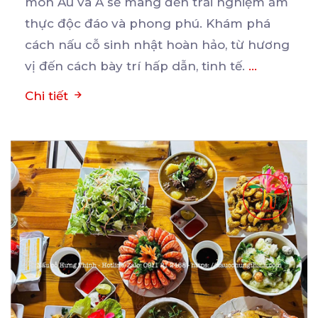
món Âu và Á sẽ mang đến trải nghiệm ẩm
thực
độc đáo và phong phú. Khám phá
cách nấu cỗ sinh nhật hoàn hảo, từ hương
vị đến cách bày trí hấp dẫn, tinh tế.
...
Chi tiết