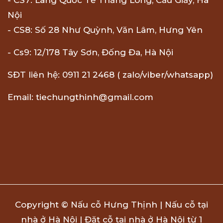
Nội
- CS8: Số 28 Như Quỳnh, Văn Lâm, Hưng Yên
- Cs9: 12/178 Tây Sơn, Đống Đa, Hà Nội
SĐT liên hệ: 0911 21 2468 ( zalo/viber/whatsapp)
Email: tiechungthinh@gmail.com
Copyright © Nấu cỗ Hưng Thịnh | Nấu cỗ tại
nhà ở Hà Nội | Đặt cỗ tại nhà ở Hà Nội từ 1