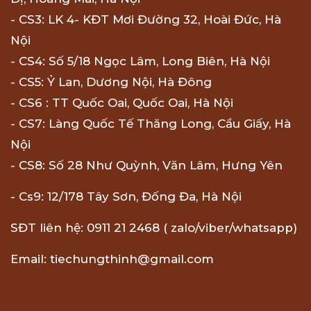
- CS3: LK 4- KĐT Mơi Đường 32, Hoài Đức, Hà
Nội
- CS4: Số 5/18 Ngọc Lâm, Long Biên, Hà Nội
- CS5: Ỷ Lan, Dương Nội, Hà Đông
- CS6 : TT Quốc Oai, Quốc Oai, Hà Nội
- CS7: Làng Quốc Tế Thăng Long, Cầu Giấy, Hà
Nội
- CS8: Số 28 Như Quỳnh, Văn Lâm, Hưng Yên
- Cs9: 12/178 Tây Sơn, Đống Đa, Hà Nội
SĐT liên hệ: 0911 21 2468 ( zalo/viber/whatsapp)
Email: tiechungthinh@gmail.com