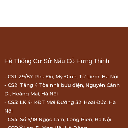
Hệ Thống Cơ Sở Nấu Cỗ Hưng Thịnh
- CS1: 29/87 Phú Đô, Mỹ Đình, Từ Liêm, Hà Nội
- CS2: Tầng 4 Tòa nhà bưu điện, Nguyễn Cảnh
Dị, Hoàng Mai, Hà Nội
- CS3: LK 4- KĐT Mơi Đường 32, Hoài Đức, Hà
Nội
- CS4: Số 5/18 Ngọc Lâm, Long Biên, Hà Nội
- CS5: Ỷ Lan, Dương Nội, Hà Đông