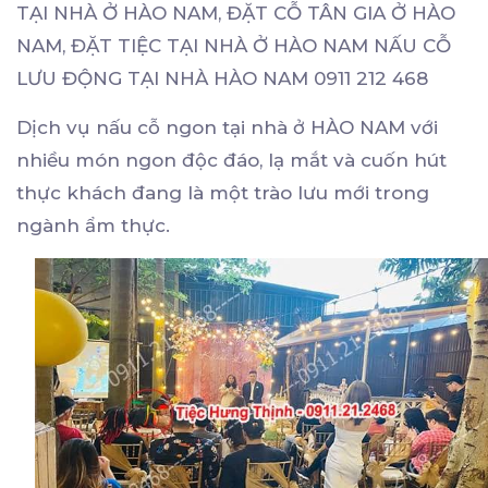
TẠI NHÀ Ở HÀO NAM, ĐẶT CỖ TÂN GIA Ở HÀO
NAM, ĐẶT TIỆC TẠI NHÀ Ở HÀO NAM NẤU CỖ
LƯU ĐỘNG TẠI NHÀ HÀO NAM 0911 212 468
Dịch vụ nấu cỗ ngon tại nhà ở HÀO NAM với
nhiều món ngon độc đáo, lạ mắt và cuốn hút
thực khách đang là một trào lưu mới trong
ngành ẩm thực.