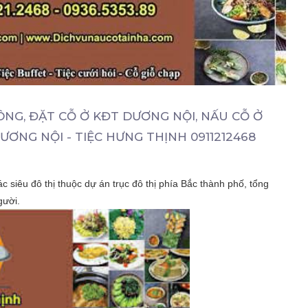
ÔNG, ĐẶT CỖ Ở KĐT DƯƠNG NỘI, NẤU CỖ Ở
ƯƠNG NỘI - TIỆC HƯNG THỊNH 0911212468
siêu đô thị thuộc dự án trục đô thị phía Bắc thành phố, tổng
gười.