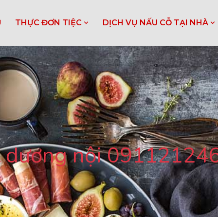
Ủ
THỰC ĐƠN TIỆC
DỊCH VỤ NẤU CỖ TẠI NHÀ
đt dương nội 09112124