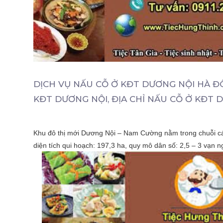
DỊCH VỤ NẤU CỖ Ở KĐT DƯƠNG NỘI HÀ Đ
KĐT DƯƠNG NỘI, ĐỊA CHỈ NẤU CỖ Ở KĐT D
Khu đô thị mới Dương Nội – Nam Cường nằm trong chuỗi các 
diện tích qui hoạch: 197,3 ha, quy mô dân số: 2,5 – 3 vạn n