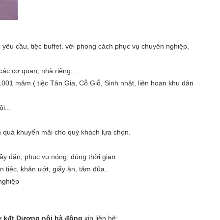
o yêu cầu, tiệc buffet. với phong cách phục vụ chuyên nghiệp,
 các cơ quan, nhà riêng...
 1001 mâm ( tiệc Tân Gia, Cỗ Giỗ, Sinh nhật, liên hoan khu dân
i...
n quà khuyến mãi cho quý khách lựa chọn.
ầy đặn, phục vụ nóng, đúng thời gian
n tiệc, khăn ướt, giấy ăn, tăm đũa..
nghiệp
ở kđt Dương nội hà đông
xin liên hệ: