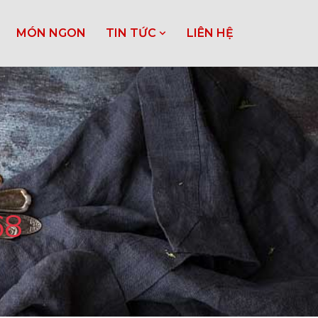
MÓN NGON
TIN TỨC
LIÊN HỆ
68