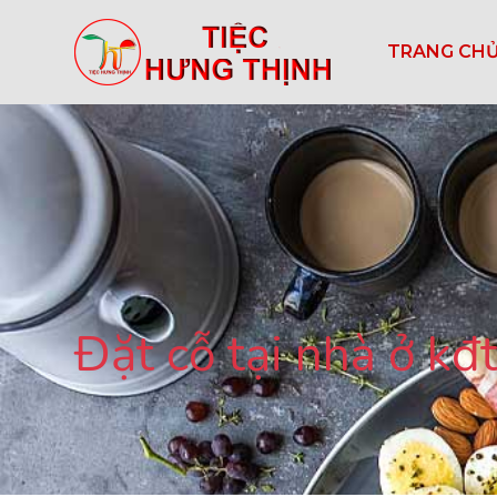
TRANG CH
Đặt cỗ tại nhà ở k