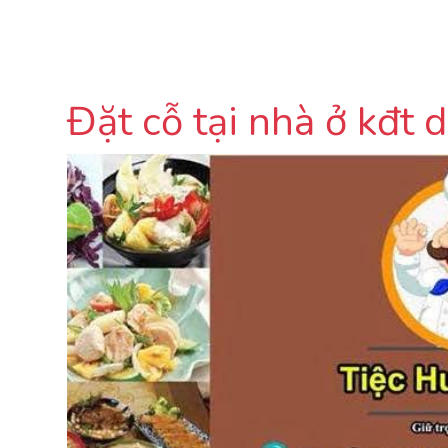
Đặt cỗ tại nhà ở kđ