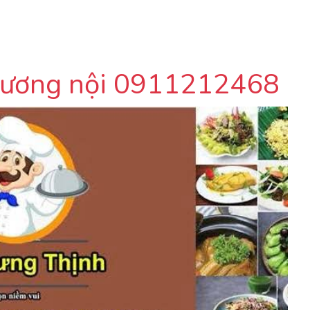
t dương nội 0911212468