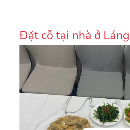
Đặt cỗ tại nhà ở Lán