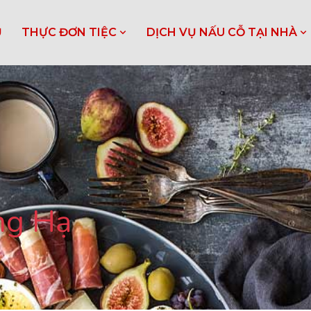
Ủ
THỰC ĐƠN TIỆC
DỊCH VỤ NẤU CỖ TẠI NHÀ
áng Hạ