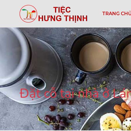
TRANG CH
Đặt cỗ tại nhà ở L