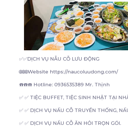
✅✅DỊCH VỤ NẪU CỖ LƯU ĐỘNG
🌐🌐🌐Website https://naucoluudong.com/
☎️☎️☎️ Hotline: 0936535389 Mr. Thịnh
✅ ✅ TIỆC BUFFET, TIỆC SINH NHẬT TẠI NHÀ
✅ ✅ DỊCH VỤ NẤU CỖ TRUYỀN THỐNG, NẤU
✅ ✅ DỊCH VỤ NẤU CỖ ĂN HỎI TRỌN GÓI.