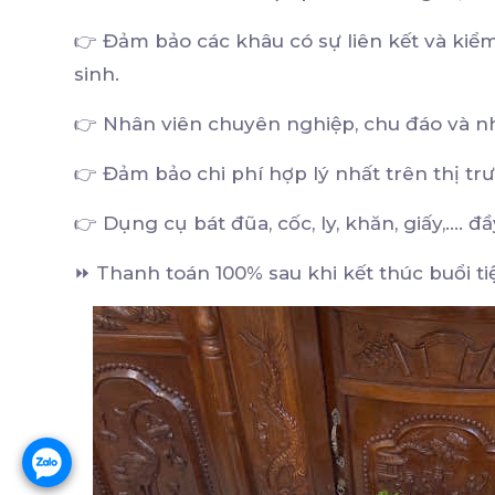
👉 Đảm bảo các khâu có sự liên kết và kiể
sinh.
👉 Nhân viên chuyên nghiệp, chu đáo và n
👉 Đảm bảo chi phí hợp lý nhất trên thị tr
👉 Dụng cụ bát đũa, cốc, ly, khăn, giấy,....
⏩ Thanh toán 100% sau khi kết thúc buổi ti