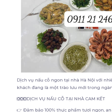
Dịch vụ nấu cỗ ngon tại nhà Hà Nội với nh
khách đang là một trào lưu mới trong ng
❎❎❎DỊCH VỤ NẤU CỖ TẠI NHÀ CAM KẾT
👉 Đảm bảo 100% thực phẩm tươi ngon, an 