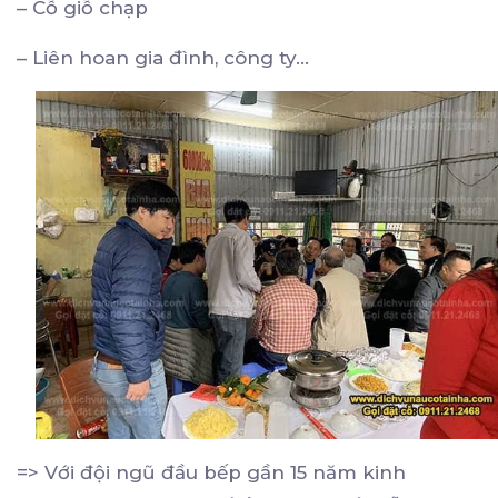
– Cỗ giỗ chạp
– Liên hoan gia đình, công ty…
=> Với đội ngũ đầu bếp gần 15 năm kinh