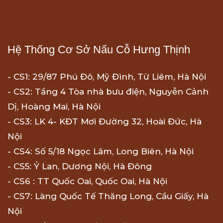
Hệ Thống Cơ Sở Nấu Cỗ Hưng Thịnh
- CS1: 29/87 Phú Đô, Mỹ Đình, Từ Liêm, Hà Nội
- CS2: Tầng 4 Tòa nhà bưu điện, Nguyễn Cảnh
Dị, Hoàng Mai, Hà Nội
- CS3: LK 4- KĐT Mơi Đường 32, Hoài Đức, Hà
Nội
- CS4: Số 5/18 Ngọc Lâm, Long Biên, Hà Nội
- CS5: Ỷ Lan, Dương Nội, Hà Đông
- CS6 : TT Quốc Oai, Quốc Oai, Hà Nội
- CS7: Làng Quốc Tế Thăng Long, Cầu Giấy, Hà
Nội