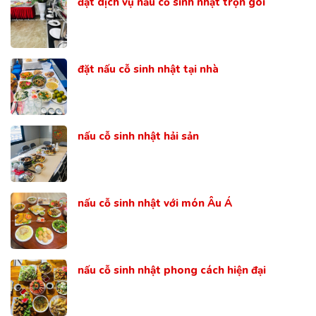
đặt dịch vụ nấu cỗ sinh nhật trọn gói
đặt nấu cỗ sinh nhật tại nhà
nấu cỗ sinh nhật hải sản
nấu cỗ sinh nhật với món Âu Á
nấu cỗ sinh nhật phong cách hiện đại