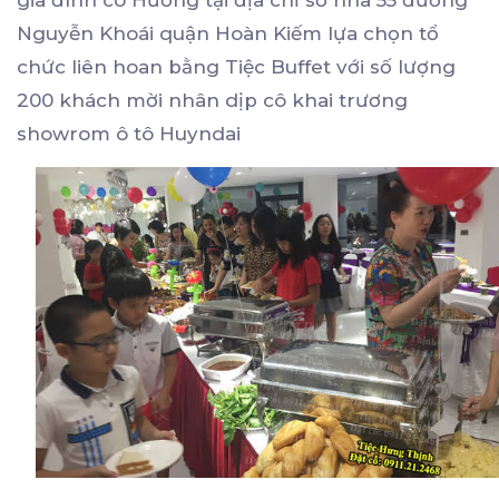
gia đình cô Hương tại địa chỉ số nhà 55 đường
Nguyễn Khoái quận Hoàn Kiếm lựa chọn tổ
chức liên hoan bằng Tiệc Buffet với số lượng
200 khách mời nhân dịp cô khai trương
showrom ô tô Huyndai