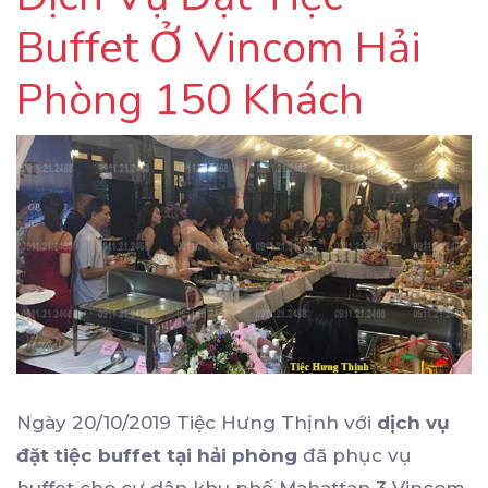
Buffet Ở Vincom Hải
Phòng 150 Khách
Ngày 20/10/2019 Tiệc Hưng Thịnh với
dịch vụ
đặt tiệc buffet tại hải phòng
đã phục vụ