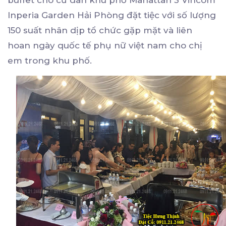
buffet cho cư dân khu phố Mahattan 3 Vincom
Inperia Garden Hải Phòng đặt tiệc với số lượng
150 suất nhân dịp tổ chức gặp mặt và liên
hoan ngày quốc tế phụ nữ việt nam cho chị
em trong khu phố.