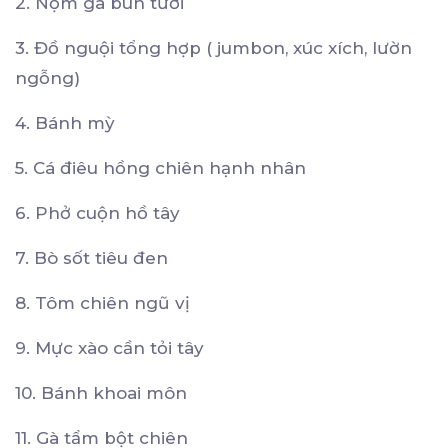
2. Nộm gà bún tươi
3. Đồ nguội tổng hợp ( jumbon, xúc xích, lườn
ngỗng)
4. Bánh mỳ
5. Cá điêu hồng chiên hạnh nhân
6. Phở cuộn hồ tây
7. Bò sốt tiêu đen
8. Tôm chiên ngũ vị
9. Mực xào cần tỏi tây
10. Bánh khoai môn
11. Gà tẩm bột chiên