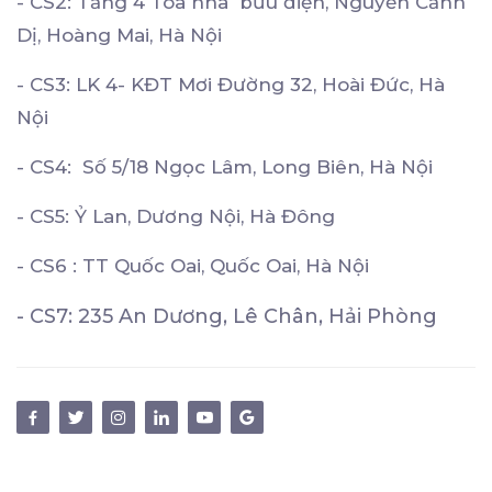
- CS2: Tầng 4 Tòa nhà bưu điện, Nguyễn Cảnh
Dị, Hoàng Mai, Hà Nội
- CS3: LK 4- KĐT Mơi Đường 32, Hoài Đức, Hà
Nội
- CS4: Số 5/18 Ngọc Lâm, Long Biên, Hà Nội
- CS5: Ỷ Lan, Dương Nội, Hà Đông
- CS6 : TT Quốc Oai, Quốc Oai, Hà Nội
- CS7: 235 An Dương, Lê Chân, Hải Phòng