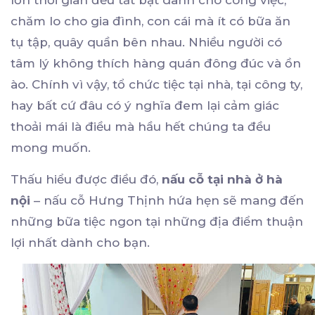
lớn thời gian đều tất bật dành cho công việc,
chăm lo cho gia đình, con cái mà ít có bữa ăn
tụ tập, quây quần bên nhau. Nhiều người có
tâm lý không thích hàng quán đông đúc và ồn
ào. Chính vì vậy, tổ chức tiệc tại nhà, tại công ty,
hay bất cứ đâu có ý nghĩa đem lại cảm giác
thoải mái là điều mà hầu hết chúng ta đều
mong muốn.
Thấu hiểu được điều đó,
nấu cỗ tại nhà ở hà
nội
– nấu cỗ Hưng Thịnh hứa hẹn sẽ mang đến
những bữa tiệc ngon tại những địa điểm thuận
lợi nhất dành cho bạn.