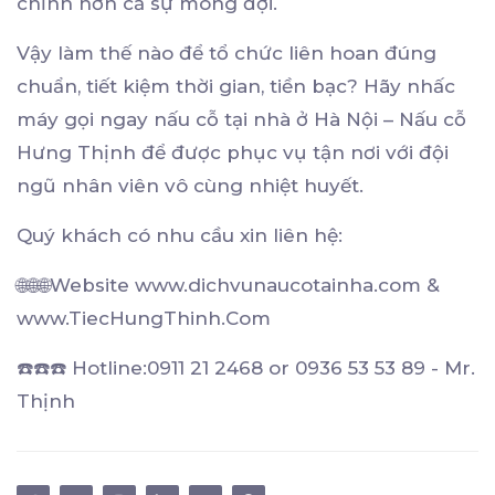
chỉnh hơn cả sự mong đợi.
Vậy làm thế nào để tổ chức liên hoan đúng
chuẩn, tiết kiệm thời gian, tiền bạc? Hãy nhấc
máy gọi ngay nấu cỗ tại nhà ở Hà Nội – Nấu cỗ
Hưng Thịnh để được phục vụ tận nơi với đội
ngũ nhân viên vô cùng nhiệt huyết.
Quý khách có nhu cầu xin liên hệ:
🌐🌐🌐Website www.dichvunaucotainha.com &
www.TiecHungThinh.Com
☎️☎️☎️ Hotline:0911 21 2468 or 0936 53 53 89 - Mr.
Thịnh