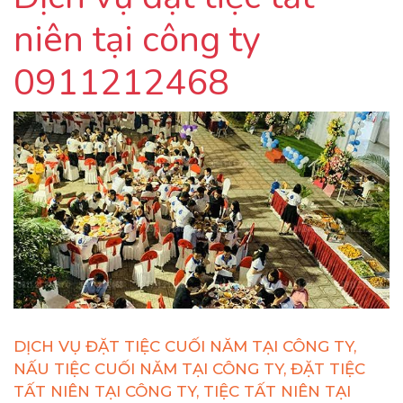
niên tại công ty
0911212468
DỊCH VỤ ĐẶT TIỆC CUỐI NĂM TẠI CÔNG TY,
NẤU TIỆC CUỐI NĂM TẠI CÔNG TY, ĐẶT TIỆC
TẤT NIÊN TẠI CÔNG TY, TIỆC TẤT NIÊN TẠI