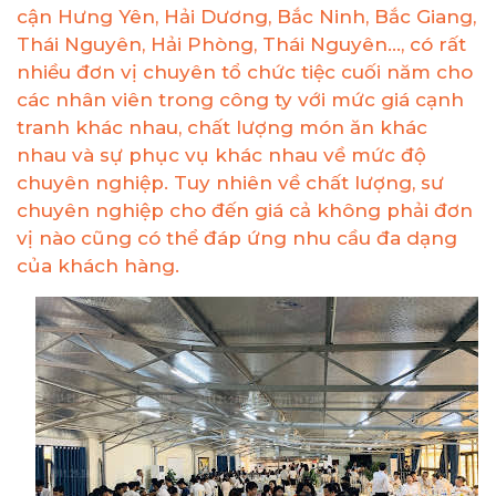
cận Hưng Yên, Hải Dương, Bắc Ninh, Bắc Giang,
Thái Nguyên, Hải Phòng, Thái Nguyên..., có rất
nhiều đơn vị chuyên tổ chức tiệc cuối năm cho
các nhân viên trong công ty với mức giá cạnh
tranh khác nhau, chất lượng món ăn khác
nhau và sự phục vụ khác nhau về mức độ
chuyên nghiệp. Tuy nhiên về chất lượng, sư
chuyên nghiệp cho đến giá cả không phải đơn
vị nào cũng có thể đáp ứng nhu cầu đa dạng
của khách hàng.