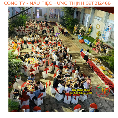
CÔNG TY - NẤU TIỆC HƯNG THỊNH 0911212468