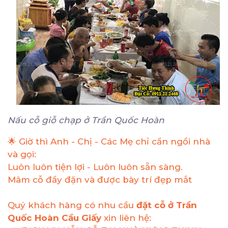
Nấu cỗ giỗ chạp ở Trần Quốc Hoàn
🌟 Giờ thì Anh - Chị - Các Mẹ chỉ cần ngồi nhà
và gọi:
Luôn luôn tiện lợi - Luôn luôn sẵn sàng.
Mâm cỗ đầy đặn và được bày trí đẹp mắt
Quý khách hàng có nhu cầu
đặt cỗ ở Trần
Quốc Hoàn Cầu Giấy
xin liên hệ: