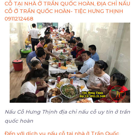
CỖ TẠI NHÀ Ở TRẦN QUỐC HOÀN, ĐỊA CHỈ NẤU
CỖ Ở TRẦN QUỐC HOÀN- TIỆC HƯNG THỊNH
0911212468
Nấu Cỗ Hưng Thịnh địa chỉ nấu cỗ uy tín ở trần
quốc hoàn
Đến với dịch vụ nấu cỗ tại nhà ở Trần Quốc