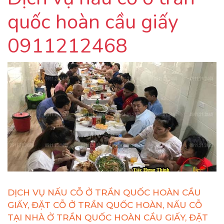
quốc hoàn cầu giấy
0911212468
DỊCH VỤ NẤU CỖ Ở TRẦN QUỐC HOÀN CẦU
GIẤY, ĐẶT CỖ Ở TRẦN QUỐC HOÀN, NẤU CỖ
TẠI NHÀ Ở TRẦN QUỐC HOÀN CẦU GIẤY, ĐẶT