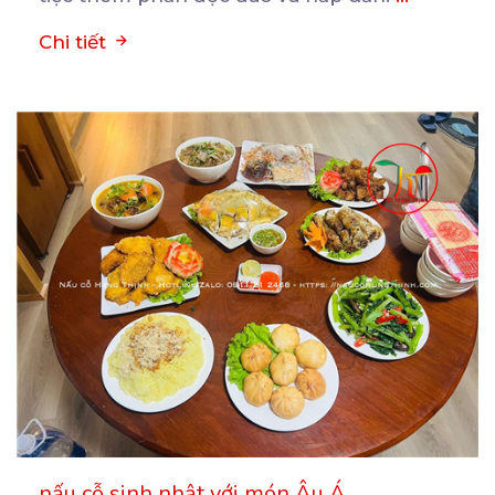
Chi tiết
nấu cỗ sinh nhật với món Âu Á