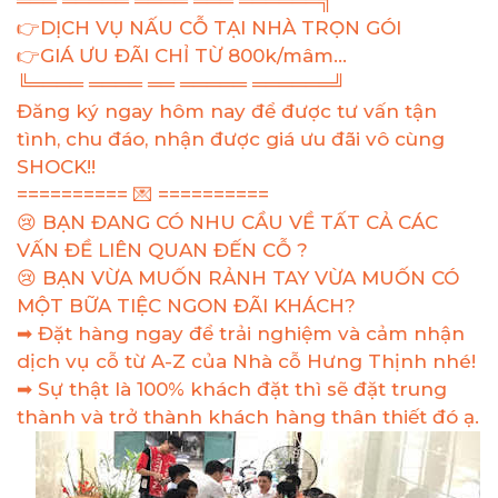
═══ ═════ ════ ═══ ══════╗
👉DỊCH VỤ NẤU CỖ TẠI NHÀ TRỌN GÓI
👉GIÁ ƯU ĐÃI CHỈ TỪ 800k/mâm...
╚════ ════ ══ ═════ ══════╝
Đăng ký ngay hôm nay để được tư vấn tận
tình, chu đáo, nhận được giá ưu đãi vô cùng
SHOCK!!
========== 💌 ==========
😢 BẠN ĐANG CÓ NHU CẦU VỀ TẤT CẢ CÁC
VẤN ĐỀ LIÊN QUAN ĐẾN CỖ ?
😢 BẠN VỪA MUỐN RẢNH TAY VỪA MUỐN CÓ
MỘT BỮA TIỆC NGON ĐÃI KHÁCH?
➡ Đặt hàng ngay để trải nghiệm và cảm nhận
dịch vụ cỗ từ A-Z của Nhà cỗ Hưng Thịnh nhé!
➡ Sự thật là 100% khách đặt thì sẽ đặt trung
thành và trở thành khách hàng thân thiết đó ạ.