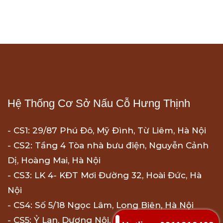
Hệ Thống Cơ Sở Nấu Cỗ Hưng Thịnh
- CS1: 29/87 Phú Đô, Mỹ Đình, Từ Liêm, Hà Nội
- CS2: Tầng 4 Tòa nhà bưu điện, Nguyễn Cảnh
Dị, Hoàng Mai, Hà Nội
- CS3: LK 4- KĐT Mơi Đường 32, Hoài Đức, Hà
Nội
- CS4: Số 5/18 Ngọc Lâm, Long Biên, Hà Nội
- CS5: Ỷ Lan, Dương Nội, Hà Đông