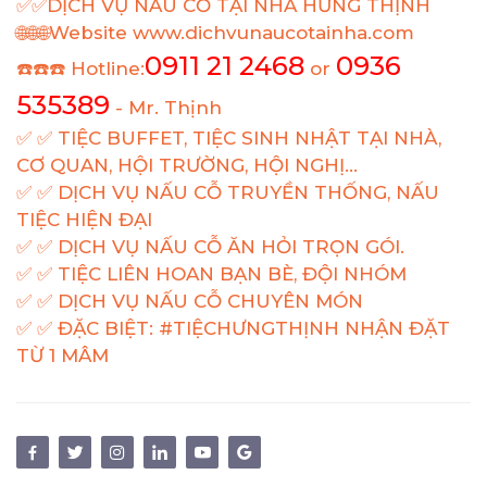
✅✅DỊCH VỤ NẪU CỖ TẠI NHÀ HƯNG THỊNH
🌐🌐🌐Website www.dichvunaucotainha.com
0911 21 2468
0936
☎️☎️☎️ Hotline:
or
535389
- Mr. Thịnh
✅ ✅ TIỆC BUFFET, TIỆC SINH NHẬT TẠI NHÀ,
CƠ QUAN, HỘI TRƯỜNG, HỘI NGHỊ...
✅ ✅ DỊCH VỤ NẤU CỖ TRUYỀN THỐNG, NẤU
TIỆC HIỆN ĐẠI
✅ ✅ DỊCH VỤ NẤU CỖ ĂN HỎI TRỌN GÓI.
✅ ✅ TIỆC LIÊN HOAN BẠN BÈ, ĐỘI NHÓM
✅ ✅ DỊCH VỤ NẤU CỖ CHUYÊN MÓN
✅ ✅ ĐẶC BIỆT: #TIỆCHƯNGTHỊNH NHẬN ĐẶT
TỪ 1 MÂM