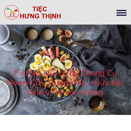
Dịch vụ nấu cỗ tại Chung Cư
Home City Trung Kính – Bữa tiệc
trọn vị, nhanh chóng