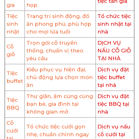
tiệc tân gia
gia
họp
Tiệc
Trang trí sinh động, đồ
Tổ chức tiệc
sinh
ăn phong phú, phù hợp
sinh nhật tại
nhật
cho mọi lứa tuổi
nhà
Trọn gói cỗ truyền
DỊCH VỤ
Cỗ
thống, chuẩn vị theo
NẤU CỖ GIỖ
giỗ
yêu cầu
TẠI NHÀ
Kiểu phục vụ hiện đại,
Dịch vụ đặt
Tiệc
chủ động lựa chọn món
tiệc buffet
buffet
ăn
tại nhà
Thư giãn, ấm cúng cùng
Dịch vụ đặt
Tiệc
bạn bè, gia đình tại
tiệc BBQ tại
BBQ
không gian mở
nhà
Cỗ
Tổ chức tiệc cưới gọn
Dịch vụ nấu
cưới
nhẹ, chuẩn chỉnh ngay
cỗ cưới tại
tại