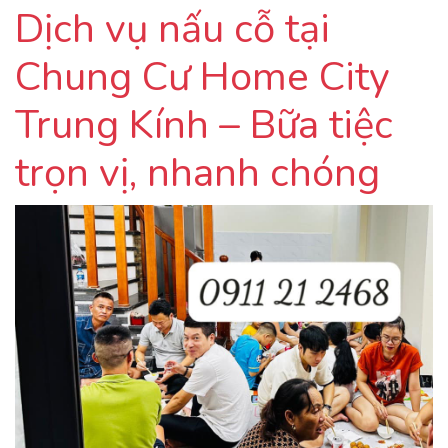
Dịch vụ nấu cỗ tại
Chung Cư Home City
Trung Kính – Bữa tiệc
trọn vị, nhanh chóng