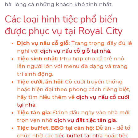
hài lòng cả những khách khó tính nhất.
Các loại hình tiệc phổ biến
được phục vụ tại Royal City
Dịch vụ nấu cỗ giỗ:
Trang trọng, đầy đủ lễ
nghi với
dịch vụ nấu cỗ giỗ tại nhà
.
Tiệc sinh nhật:
Phù hợp cho cả trẻ nhỏ
lẫn người lớn với menu đa dạng và trang
trí sinh động.
Tiệc cưới, ăn hỏi:
Cỗ cưới truyền thống
hoặc hiện đại theo phong cách riêng biệt,
hãy tìm hiểu thêm về
dịch vụ nấu cỗ cưới
tại nhà
.
Tiệc tân gia:
Đánh dấu ngày vào nhà mới
trọn vẹn nhờ
dịch vụ đặt tiệc tân gia
.
Tiệc buffet, BBQ tại căn hộ:
Dễ ăn - dễ tổ
chức nhờ các
tiệc buffet tại nhà
hoặc
tiệc