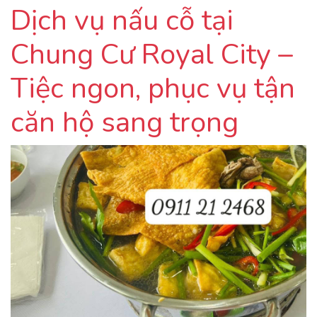
Dịch vụ nấu cỗ tại
Chung Cư Royal City –
Tiệc ngon, phục vụ tận
căn hộ sang trọng