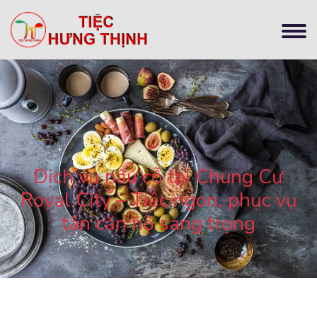
Dịch vụ nấu cỗ tại Chung Cư
Royal City – Tiệc ngon, phục vụ
tận căn hộ sang trọng