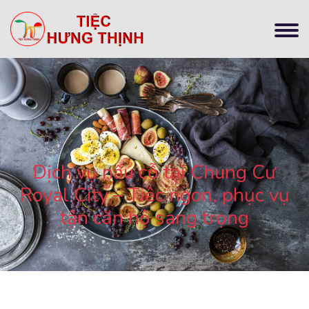
Dịch vụ nấu cỗ tại Chung Cư
Royal City – Tiệc ngon, phục vụ
tận căn hộ sang trọng