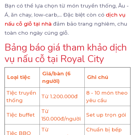
Bạn có thể lựa chọn từ món truyền thống, Âu -
Á, ăn chay, low-carb,… Đặc biệt còn có
dịch vụ
nấu cỗ giỗ tại nhà
đảm bảo trang nghiêm, chu
toàn cho ngày cúng giỗ.
Bảng báo giá tham khảo dịch
vụ nấu cỗ tại Royal City
Giá/bàn (6
Loại tiệc
Ghi chú
người)
Tiệc truyền
8 - 10 món theo
Từ 1.200.000đ
thống
yêu cầu
Từ
Tiệc buffet
Set up trọn gói
150.000đ/người
Từ
Chuẩn bị bếp
Tiệc BBQ