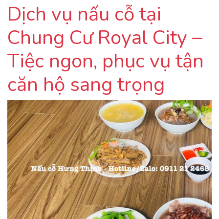
Dịch vụ nấu cỗ tại
Chung Cư Royal City –
Tiệc ngon, phục vụ tận
căn hộ sang trọng