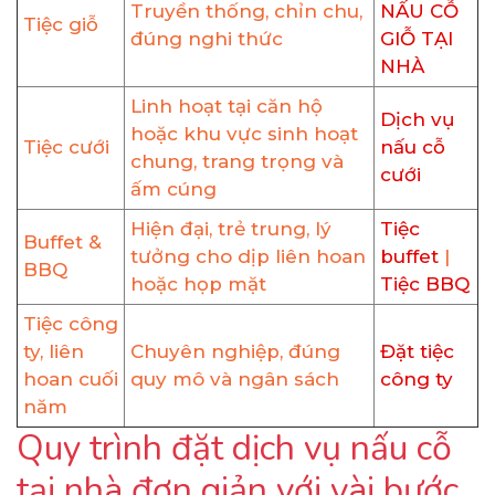
Truyền thống, chỉn chu,
NẤU CỖ
Tiệc giỗ
đúng nghi thức
GIỖ TẠI
NHÀ
Linh hoạt tại căn hộ
Dịch vụ
hoặc khu vực sinh hoạt
Tiệc cưới
nấu cỗ
chung, trang trọng và
cưới
ấm cúng
Hiện đại, trẻ trung, lý
Tiệc
Buffet &
tưởng cho dịp liên hoan
buffet
|
BBQ
hoặc họp mặt
Tiệc BBQ
Tiệc công
ty, liên
Chuyên nghiệp, đúng
Đặt tiệc
hoan cuối
quy mô và ngân sách
công ty
năm
Quy trình đặt dịch vụ nấu cỗ
tại nhà đơn giản với vài bước