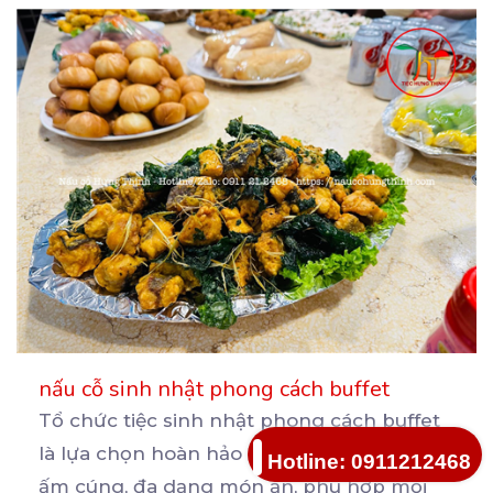
nấu cỗ sinh nhật phong cách buffet
Tổ chức tiệc sinh nhật phong cách buffet
là lựa chọn hoàn hảo để tạo không gian
Hotline: 0911212468
ấm cúng, đa
dạng món ăn, phù hợp mọi