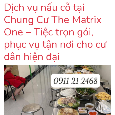
Dịch vụ nấu cỗ tại
Chung Cư The Matrix
One – Tiệc trọn gói,
phục vụ tận nơi cho cư
dân hiện đại