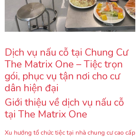
Dịch vụ nấu cỗ tại Chung Cư
The Matrix One – Tiệc trọn
gói, phục vụ tận nơi cho cư
dân hiện đại
Giới thiệu về dịch vụ nấu cỗ
tại The Matrix One
Xu hướng tổ chức tiệc tại nhà chung cư cao cấp