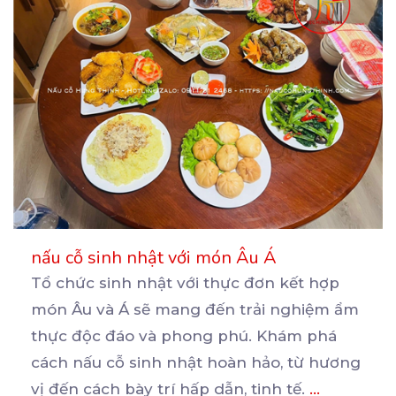
nấu cỗ sinh nhật với món Âu Á
Tổ chức sinh nhật với thực đơn kết hợp
món Âu và Á sẽ mang đến trải nghiệm ẩm
thực
độc đáo và phong phú. Khám phá
cách nấu cỗ sinh nhật hoàn hảo, từ hương
vị đến cách bày trí hấp dẫn, tinh tế.
...