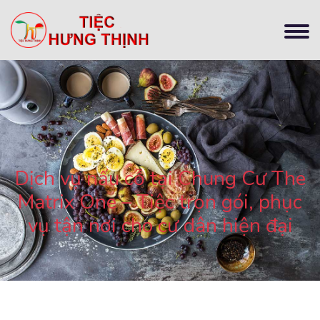
Dịch vụ nấu cỗ tại Chung Cư The
Matrix One – Tiệc trọn gói, phục
vụ tận nơi cho cư dân hiện đại