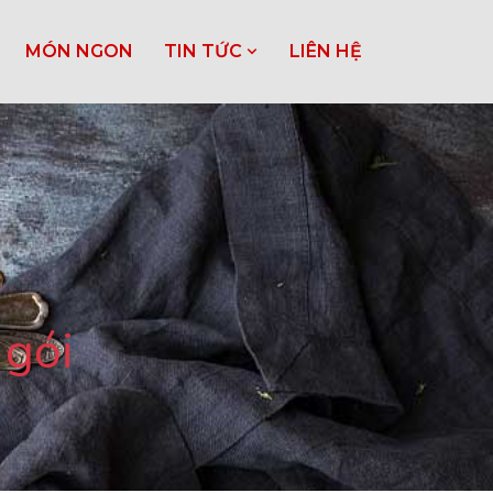
MÓN NGON
TIN TỨC
LIÊN HỆ
 gói