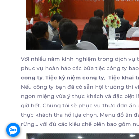
Với nhiều năm kinh nghiệm trong dịch vụ tổ
phục vụ hoàn hảo các bữa tiệc công ty b
công ty
,
Tiệc kỷ niệm công ty
,
Tiệc khai 
Nếu công ty bạn đã có sẵn hội trường thì vi
ngon miệng vừa ý thực khách và đặc biệt l
giờ hết. Chúng tôi sẽ phục vụ thực đơn ă
thực khách tha hồ lựa chọn. Menu đồ ăn đa
rừng... với đủ các kiểu chế biến bao gồm nướ