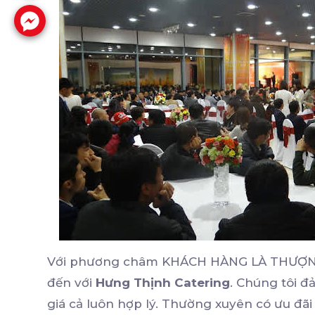
Với phương châm KHÁCH HÀNG LÀ THƯỢNG Đ
đến với
Hưng Thịnh Catering
. Chúng tôi 
giá cả luôn hợp lý. Thường xuyên có ưu đãi