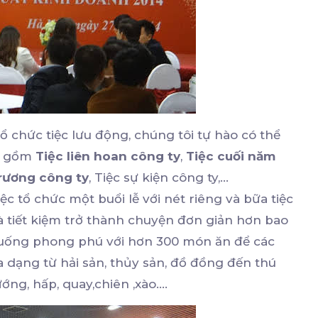
 chức tiệc lưu động, chúng tôi tự hào có thể
ao gồm
Tiệc liên hoan công ty
,
Tiệc cuối năm
trương công ty
, Tiệc sự kiện công ty,...
ệc tổ chức một buổi lễ với nét riêng và bữa tiệc
à tiết kiệm trở thành chuyện đơn giản hơn bao
n uống phong phú với hơn 300 món ăn để các
 dạng từ hải sản, thủy sản, đồ đồng đến thú
ng, hấp, quay,chiên ,xào....