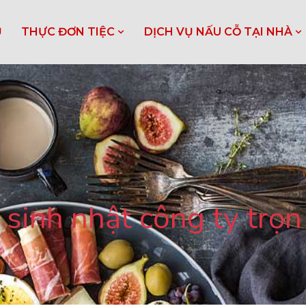
Ủ
THỰC ĐƠN TIỆC
DỊCH VỤ NẤU CỖ TẠI NHÀ
c sinh nhật công ty trọn