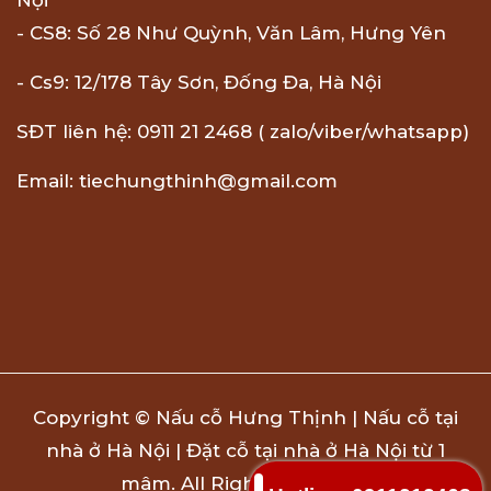
Nội
- CS8: Số 28 Như Quỳnh, Văn Lâm, Hưng Yên
- Cs9: 12/178 Tây Sơn, Đống Đa, Hà Nội
SĐT liên hệ: 0911 21 2468 ( zalo/viber/whatsapp)
Email: tiechungthinh@gmail.com
Copyright © Nấu cỗ Hưng Thịnh | Nấu cỗ tại
nhà ở Hà Nội | Đặt cỗ tại nhà ở Hà Nội từ 1
mâm. All Rights Reserved