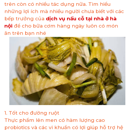
trên còn có nhiều tác dụng nữa. Tìm hiểu
những lợi ích mà nhiều người chưa biết với các
bếp trưởng của
dịch vụ nấu cỗ tại nhà ở hà
nội
để cho bữa cơm hàng ngày luôn có món
ăn trên bạn nhé
1. Tốt cho đường ruột
Thực phẩm lên men có hàm lượng cao
probiotics và các vi khuẩn có lợi giúp hỗ trợ hệ