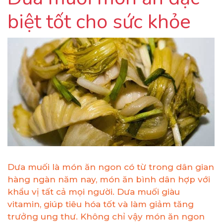
biệt tốt cho sức khỏe
Dưa muối là món ăn ngon có từ trong dân gian
hàng ngàn năm nay, món ăn bình dân hợp với
khẩu vị tất cả mọi người. Dưa muối giàu
vitamin, giúp tiêu hóa tốt và làm giảm tăng
trưởng ung thư. Không chỉ vậy món ăn ngon