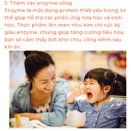
5. Thêm các enzyme sống
Enzyme là một dạng protein thiết yếu trong cơ
thể giúp hỗ trợ các phản ứng hóa học và sinh
học. Thực phẩm lên men như kim chi cực kỳ
giàu enzyme, chúng giúp tăng cường tiêu hóa,
bạn sẽ cảm thấy bớt khó chịu, cồng kềnh sau
khi ăn.