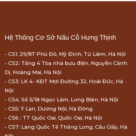
Hệ Thống Cơ Sở Nấu Cỗ Hưng Thịnh
- CS1: 29/87 Phú Đô, Mỹ Đình, Từ Liêm, Hà Nội
- CS2: Tầng 4 Tòa nhà bưu điện, Nguyễn Cảnh
Dị, Hoàng Mai, Hà Nội
- CS3: LK 4- KĐT Mơi Đường 32, Hoài Đức, Hà
Nội
- CS4: Số 5/18 Ngọc Lâm, Long Biên, Hà Nội
- CS5: Ỷ Lan, Dương Nội, Hà Đông
- CS6 : TT Quốc Oai, Quốc Oai, Hà Nội
- CS7: Làng Quốc Tế Thăng Long, Cầu Giấy, Hà