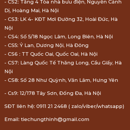
- CS2: Tầng 4 Tòa nhà bưu điện, Nguyễn Cảnh
Dị, Hoàng Mai, Hà Nội
- CS3: LK 4- KĐT Mơi Đường 32, Hoài Đức, Hà
Nội
- CS4: Số 5/18 Ngọc Lâm, Long Biên, Hà Nội
- CS5: Ỷ Lan, Dương Nội, Hà Đông
- CS6 : TT Quốc Oai, Quốc Oai, Hà Nội
- CS7: Làng Quốc Tế Thăng Long, Cầu Giấy, Hà
Nội
- CS8: Số 28 Như Quỳnh, Văn Lâm, Hưng Yên
- Cs9: 12/178 Tây Sơn, Đống Đa, Hà Nội
SĐT liên hệ: 0911 21 2468 ( zalo/viber/whatsapp)
Email: tiechungthinh@gmail.com