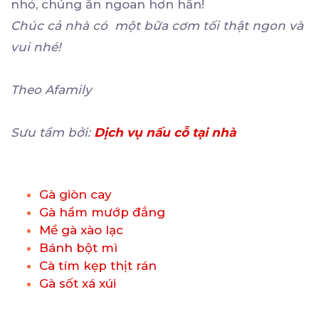
nhỏ, chúng ăn ngoan hơn hẳn!
Chúc cả nhà có một bữa cơm tối thật ngon và
vui nhé!
Theo Afamily
Sưu tầm bởi:
Dịch vụ nấu cỗ tại nhà
Gà giòn cay
Gà hầm mướp đắng
Mề gà xào lạc
Bánh bột mì
Cà tím kẹp thịt rán
Gà sốt xá xúi