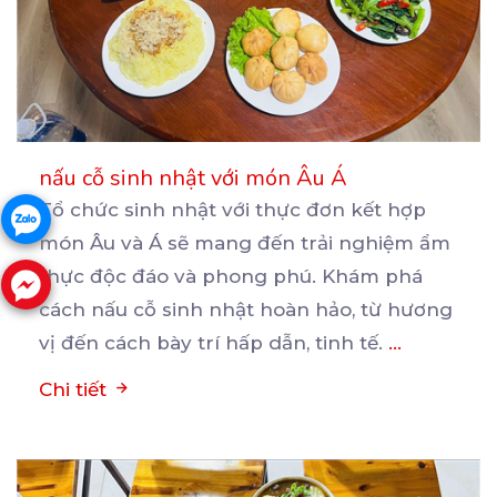
nấu cỗ sinh nhật với món Âu Á
Tổ chức sinh nhật với thực đơn kết hợp
món Âu và Á sẽ mang đến trải nghiệm ẩm
thực
độc đáo và phong phú. Khám phá
cách nấu cỗ sinh nhật hoàn hảo, từ hương
vị đến cách bày trí hấp dẫn, tinh tế.
...
Chi tiết