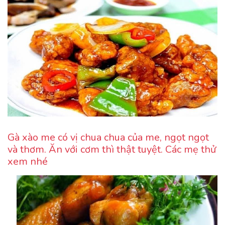
Gà xào me có vị chua chua của me, ngọt ngọt
và thơm. Ăn với cơm thì thật tuyệt. Các mẹ thử
xem nhé