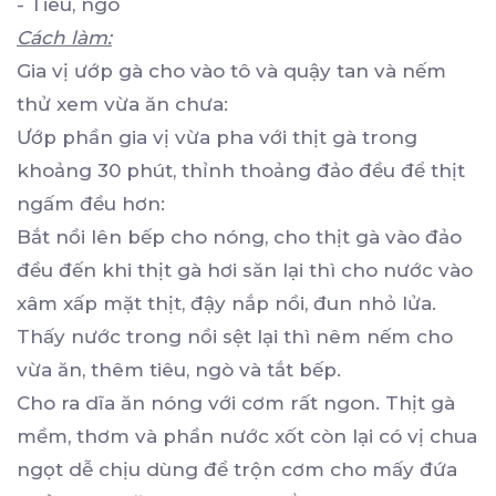
- Tiêu, ngò
Cách làm:
Gia vị ướp gà cho vào tô và quậy tan và nếm
thử xem vừa ăn chưa:
Ướp phần gia vị vừa pha với thịt gà trong
khoảng 30 phút, thỉnh thoảng đảo đều để thịt
ngấm đều hơn:
Bắt nồi lên bếp cho nóng, cho thịt gà vào đảo
đều đến khi thịt gà hơi săn lại thì cho nước vào
xâm xấp mặt thịt, đậy nắp nồi, đun nhỏ lửa.
Thấy nước trong nồi sệt lại thì nêm nếm cho
vừa ăn, thêm tiêu, ngò và tắt bếp.
Cho ra dĩa ăn nóng với cơm rất ngon. Thịt gà
mềm, thơm và phần nước xốt còn lại có vị chua
ngọt dễ chịu dùng để trộn cơm cho mấy đứa