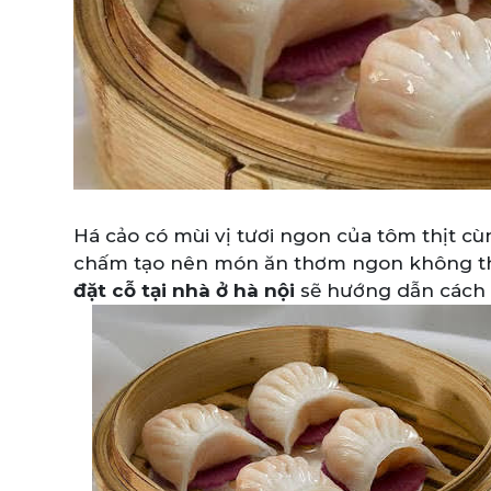
Há cảo có mùi vị tươi ngon của tôm thịt c
chấm tạo nên món ăn thơm ngon không thể
đặt cỗ tại nhà ở hà nội
sẽ hướng dẫn cách l