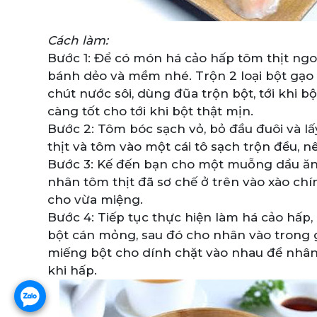
Cách làm:
Bước 1: Để có món há cảo hấp tôm thịt ngo
bánh dẻo và mềm nhé. Trộn 2 loại bột gạo 
chút nước sôi, dùng đũa trộn bột, tới khi 
càng tốt cho tới khi bột thật mịn.
Bước 2: Tôm bóc sạch vỏ, bỏ đầu đuôi và lấ
thịt và tôm vào một cái tô sạch trộn đều, 
Bước 3: Kế đến bạn cho một muỗng dầu ăn 
nhân tôm thịt đã sơ chế ở trên vào xào ch
cho vừa miệng.
Bước 4: Tiếp tục thực hiện làm há cảo hấp, 
bột cán mỏng, sau đó cho nhân vào trong g
miếng bột cho dính chặt vào nhau để nhân 
khi hấp.