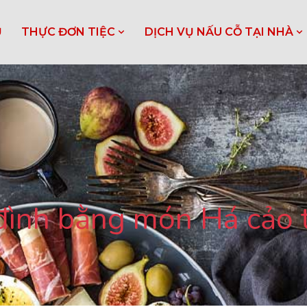
Ủ
THỰC ĐƠN TIỆC
DỊCH VỤ NẤU CỖ TẠI NHÀ
đình bằng món Há cảo 