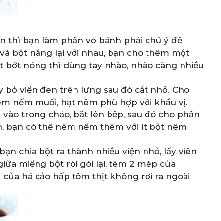
n thì bạn làm phần vỏ bánh phải chú ý để
và bột năng lại với nhau, bạn cho thêm một
bột bớt nóng thì dùng tay nhào, nhào càng nhiều
y bỏ viền đen trên lưng sau đó cắt nhỏ. Cho
nêm nếm muối, hạt nêm phù hợp với khẩu vị.
vào trong chảo, bắt lên bếp, sau đó cho phần
ín, bạn có thể nêm nếm thêm với ít bột nêm
bạn chia bột ra thành nhiều viện nhỏ, lấy viên
iữa miếng bột rôi gói lại, tém 2 mép của
của há cảo hấp tôm thịt không rơi ra ngoài