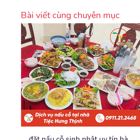
Bài viết cùng chuyên mục
đặt nấu cỗ sinh nhật uy tín hà