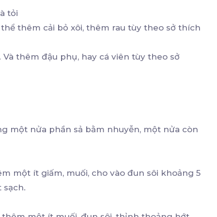
à tỏi
 thể thêm cải bỏ xôi, thêm rau tùy theo sở thích
 Và thêm đậu phụ, hay cá viên tùy theo sở
ùng một nửa phần sả bằm nhuyễn, một nửa còn
êm một ít giấm, muối, cho vào đun sôi khoảng 5
t sạch.
 thêm một ít muối, đun sôi, thỉnh thoảng hớt