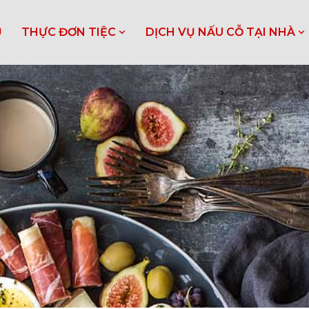
Ủ
THỰC ĐƠN TIỆC
DỊCH VỤ NẤU CỖ TẠI NHÀ