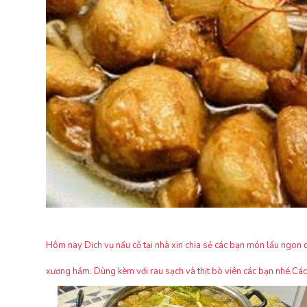
Hôm nay Dịch vụ nấu cỗ tại nhà xin chia sẻ các bạn món lẩu ngon d
xương hầm. Dùng kèm với rau sạch và thịt bò viên các bạn nhé.Các