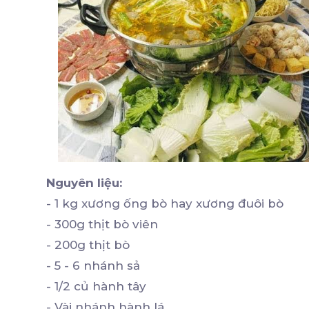
Nguyên liệu:
- 1 kg xương ống bò hay xương đuôi bò
- 300g thịt bò viên
- 200g thịt bò
- 5 - 6 nhánh sả
- 1/2 củ hành tây
- Vài nhánh hành lá