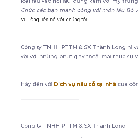
loại rau vào nồi lẩu, dùng kèm với mỳ trứ
Chúc các bạn thành công với món lẩu Bò vi
Vui lòng liên hệ với chúng tôi
Công ty TNHH PTTM & SX Thành Long hi vọ
vời với những phút giây thoải mái thực sự v
Hãy đến với
Dịch vụ nấu cỗ tại nhà
của côn
_____________________
Công ty TNHH PTTM & SX Thành Long