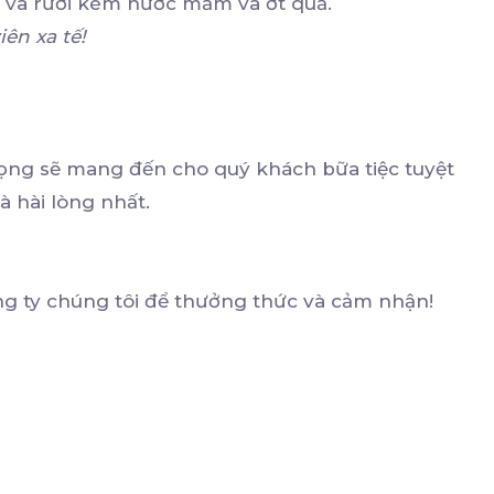
ng và rưới kèm nước mắm và ớt quả.
ên xa tế!
ng sẽ mang đến cho quý khách bữa tiệc tuyệt
à hài lòng nhất.
g ty chúng tôi để thưởng thức và cảm nhận!