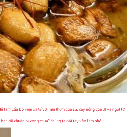
ễ làm Lẩu bò viên xa tế với mùi thơm của sả, cay nồng của ớt và ngọt từ
 bạn đã chuẩn bị xong chưa? chúng ta bắt tay vào làm nhé.