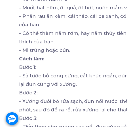
- Muối, hạt nêm, ớt quả, ớt bột, nước mắm v
- Phần rau ăn kèm: cải thảo, cải bẹ xanh, có
của bạn
- Có thể thêm nấm rơm, hay nấm thủy tiên.
thích của bạn.
- Mì trứng hoặc bún.
Cách làm:
Bước 1:
- Sả tước bỏ cọng cứng, cắt khúc ngắn, d
lại đun cùng với xương.
Bước 2:
- Xương đuôi bò rửa sạch, đun nồi nước, th
phút, sau đó đổ ra rổ, rửa xương lại cho thậ
Bước 3:
- Tiếp theo cho xương vào nồi, đun cùng sả