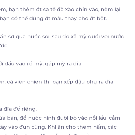
, bạn thêm ớt sa tế đã xào chín vào, nêm lại
, bạn có thể dùng ớt màu thay cho ớt bột.
ần sơ qua nước sôi, sau đó xả mỳ dưới vòi nước
ước.
ới dầu vào rổ mỳ, gắp mỳ ra đĩa.
, cá viên chiên thì bạn xếp đậu phụ ra đĩa
ra đĩa để riêng.
a bàn, đổ nước ninh đuôi bò vào nồi lẩu, cắm
h tây vào đun cùng. Khi ăn cho thêm nấm, các