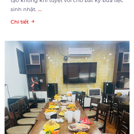
tạo không khí tuyệt vời cho bất kỳ bữa tiệc
sinh nhật.
...
Chi tiết