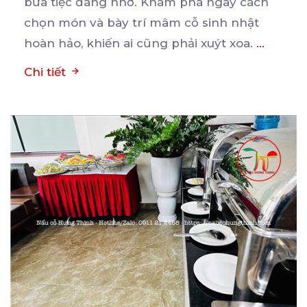
bữa
tiệc đáng nhớ. Khám phá ngay cách
chọn món và bày trí mâm cỗ sinh nhật
hoàn hảo, khiến ai cũng phải xuýt xoa.
...
Chi tiết