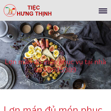
Lợn mán đủ món phục vụ tại nhà
0936535389
Lợn mán đủ món phục