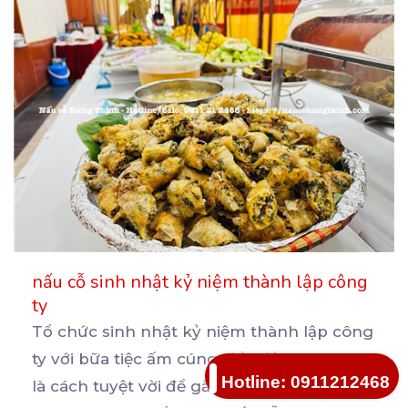
nấu cỗ sinh nhật kỷ niệm thành lập công
ty
Tổ chức sinh nhật kỷ niệm thành lập công
ty với bữa tiệc ấm cúng, đầy đủ món ngon
Hotline: 0911212468
là
cách tuyệt vời để gắn kết đồng nghiệp.