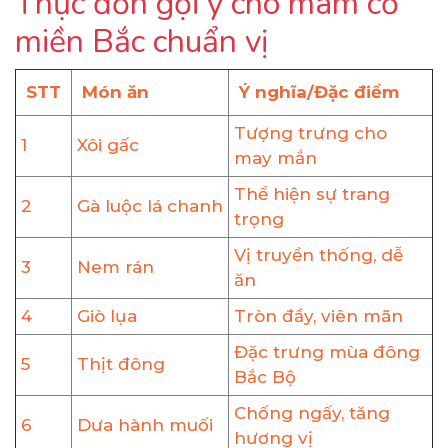
Thực đơn gợi ý cho mâm cỗ
miền Bắc chuẩn vị
STT
Món ăn
Ý nghĩa/Đặc điểm
Tượng trưng cho
1
Xôi gấc
may mắn
Thể hiện sự trang
2
Gà luộc lá chanh
trọng
Vị truyền thống, dễ
3
Nem rán
ăn
4
Giò lụa
Tròn đầy, viên mãn
Đặc trưng mùa đông
5
Thịt đông
Bắc Bộ
Chống ngấy, tăng
6
Dưa hành muối
hương vị