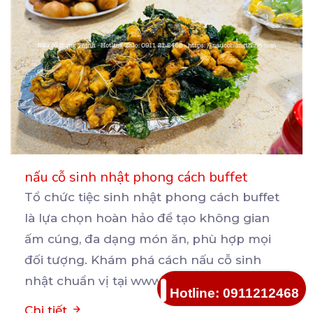
nấu cỗ sinh nhật phong cách buffet
Tổ chức tiệc sinh nhật phong cách buffet
là lựa chọn hoàn hảo để tạo không gian
ấm cúng, đa
dạng món ăn, phù hợp mọi
đối tượng. Khám phá cách nấu cỗ sinh
nhật chuẩn vị tại www.website.com!
...
Hotline: 0911212468
Chi tiết