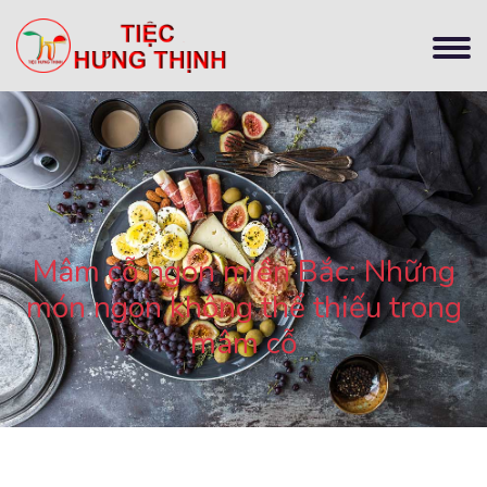
Mâm cỗ ngon miền Bắc: Những
món ngon không thể thiếu trong
mâm cỗ