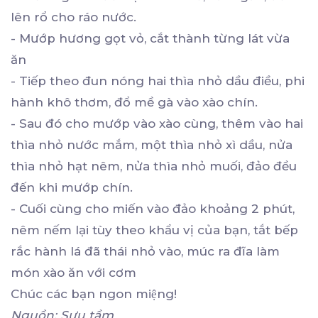
lên rổ cho ráo nước.
- Mướp hương gọt vỏ, cắt thành từng lát vừa
ăn
- Tiếp theo đun nóng hai thìa nhỏ dầu điều, phi
hành khô thơm, đổ mề gà vào xào chín.
- Sau đó cho mướp vào xào cùng, thêm vào hai
thìa nhỏ nước mắm, một thìa nhỏ xì dầu, nửa
thìa nhỏ hạt nêm, nửa thìa nhỏ muối, đảo đều
đến khi mướp chín.
- Cuối cùng cho miến vào đảo khoảng 2 phút,
nêm nếm lại tùy theo khẩu vị của bạn, tắt bếp
rắc hành lá đã thái nhỏ vào, múc ra đĩa làm
món xào ăn với cơm
Chúc các bạn ngon miệng!
Nguồn: Sưu tầm