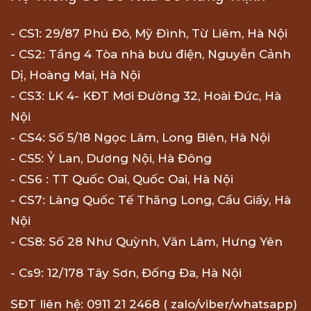
- CS1: 29/87 Phú Đô, Mỹ Đình, Từ Liêm, Hà Nội
- CS2: Tầng 4 Tòa nhà bưu điện, Nguyễn Cảnh
Dị, Hoàng Mai, Hà Nội
- CS3: LK 4- KĐT Mơi Đường 32, Hoài Đức, Hà
Nội
- CS4: Số 5/18 Ngọc Lâm, Long Biên, Hà Nội
- CS5: Ỷ Lan, Dương Nội, Hà Đông
- CS6 : TT Quốc Oai, Quốc Oai, Hà Nội
- CS7: Làng Quốc Tế Thăng Long, Cầu Giấy, Hà
Nội
- CS8: Số 28 Như Quỳnh, Văn Lâm, Hưng Yên
- Cs9: 12/178 Tây Sơn, Đống Đa, Hà Nội
SĐT liên hệ: 0911 21 2468 ( zalo/viber/whatsapp)