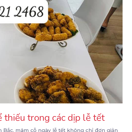
thiếu trong các dịp lễ tết
ền Bắc, mâm cỗ ngày lễ tết không chỉ đơn giản