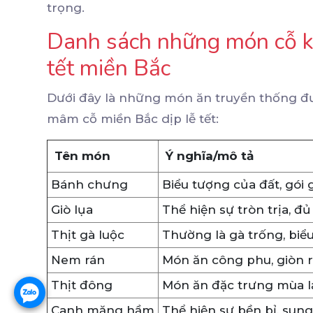
trọng.
Danh sách những món cỗ kh
tết miền Bắc
Dưới đây là những món ăn truyền thống đư
mâm cỗ miền Bắc dịp lễ tết:
Tên món
Ý nghĩa/mô tả
Bánh chưng
Biểu tượng của đất, gói 
Giò lụa
Thể hiện sự tròn trịa, đủ
Thịt gà luộc
Thường là gà trống, biể
Nem rán
Món ăn công phu, giòn 
Thịt đông
Món ăn đặc trưng mùa lạ
Canh măng hầm
Thể hiện sự bền bỉ, sung