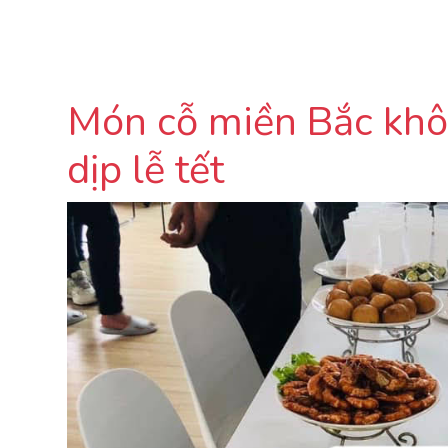
Món cỗ miền Bắc khôn
dịp lễ tết