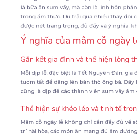
là bữa ăn sum vầy, mà còn là linh hồn phả
trong ẩm thực. Dù trải qua nhiều thay đổi 
được nét trang trọng, đủ đầy và ý nghĩa, kh
Ý nghĩa của mâm cỗ ngày l
Gắn kết gia đình và thể hiện lòng t
Mỗi dịp lễ, đặc biệt là Tết Nguyên Đán, gi
tươm tất để dâng lên bàn thờ ông bà. Đây là 
cũng là dịp để các thành viên sum vầy ấm 
Thể hiện sự khéo léo và tinh tế tro
Mâm cỗ ngày lễ không chỉ cần đầy đủ về s
trí hài hòa, các món ăn mang đủ âm dươn