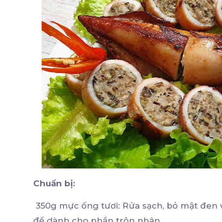
Chuẩn bị:
350g mực ống tươi: Rửa sạch, bỏ mật đen
để dành cho phần trộn nhân.