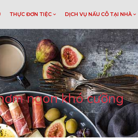
Ủ
THỰC ĐƠN TIỆC
DỊCH VỤ NẤU CỖ TẠI NHÀ
 thơm ngon khó cưỡng