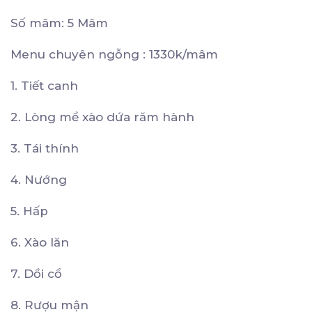
Số mâm: 5 Mâm
Menu chuyên ngỗng : 1330k/mâm
1. Tiết canh
2. Lòng mề xào dứa răm hành
3. Tái thính
4. Nướng
5. Hấp
6. Xào lăn
7. Dồi cổ
8. Rượu mận