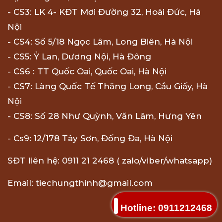
- CS3: LK 4- KĐT Mơi Đường 32, Hoài Đức, Hà
Nội
- CS4: Số 5/18 Ngọc Lâm, Long Biên, Hà Nội
- CS5: Ỷ Lan, Dương Nội, Hà Đông
- CS6 : TT Quốc Oai, Quốc Oai, Hà Nội
- CS7: Làng Quốc Tế Thăng Long, Cầu Giấy, Hà
Nội
- CS8: Số 28 Như Quỳnh, Văn Lâm, Hưng Yên
- Cs9: 12/178 Tây Sơn, Đống Đa, Hà Nội
SĐT liên hệ: 0911 21 2468 ( zalo/viber/whatsapp)
Email: tiechungthinh@gmail.com
Hotline: 0911212468