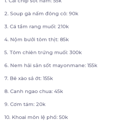
1. Cải chip sốt nấm: 55k
2. Soup gà nấm đông cô: 90k
3. Cá tầm rang muối: 210k
4. Nộm bưởi tôm thịt: 85k
5. Tôm chiên trứng muối: 300k
6. Nem hải sản sốt mayonmane: 155k
7. Bê xào sả ớt: 155k
8. Canh ngao chua: 45k
9. Cơm tám: 20k
10. Khoai môn lệ phố: 50k