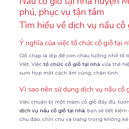
Nấu cỗ giỗ tại nhà huyện 
phú, phục vụ tận tâm
Tìm hiểu về dịch vụ nấu cỗ
Ý nghĩa của việc tổ chức cỗ giỗ tại 
Giỗ chạp là dịp để con cháu tưởng nhớ tổ t
Việt. Việc
tổ chức cỗ giỗ tại nhà
vừa thể hiệ
sum họp một cách ấm cúng, chân tình.
Vì sao nên sử dụng dịch vụ nấu cỗ g
Việc chuẩn bị một mâm cỗ giỗ đầy đủ, tươm 
dịch vụ nấu cỗ giỗ tại nhà
, bạn sẽ tiết kiệ
chu đáo, chỉn chu và trang trọng không k