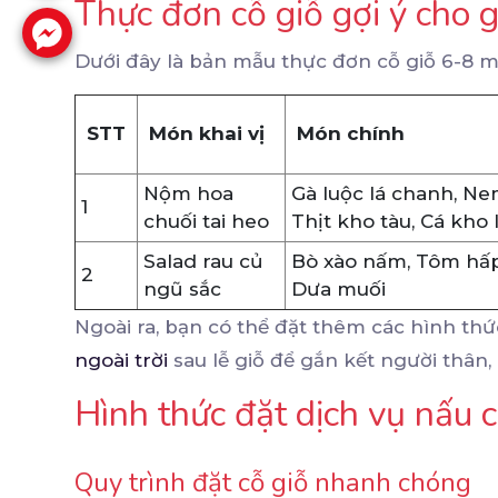
Thực đơn cỗ giỗ gợi ý cho 
Dưới đây là bản mẫu thực đơn cỗ giỗ 6-8 
STT
Món khai vị
Món chính
Nộm hoa
Gà luộc lá chanh, N
1
chuối tai heo
Thịt kho tàu, Cá kho 
Salad rau củ
Bò xào nấm, Tôm hấp
2
ngũ sắc
Dưa muối
Ngoài ra, bạn có thể đặt thêm các hình th
ngoài trời
sau lễ giỗ để gắn kết người thân,
Hình thức đặt dịch vụ nấu c
Quy trình đặt cỗ giỗ nhanh chóng