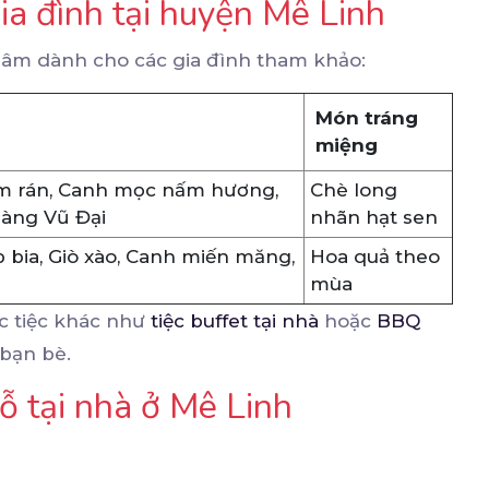
gia đình tại huyện Mê Linh
mâm dành cho các gia đình tham khảo:
Món tráng
miệng
em rán, Canh mọc nấm hương,
Chè long
làng Vũ Đại
nhãn hạt sen
 bia, Giò xào, Canh miến măng,
Hoa quả theo
mùa
ức tiệc khác như
tiệc buffet tại nhà
hoặc
BBQ
 bạn bè.
ỗ tại nhà ở Mê Linh