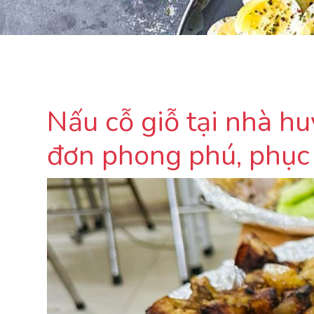
Nấu cỗ giỗ tại nhà h
đơn phong phú, phục