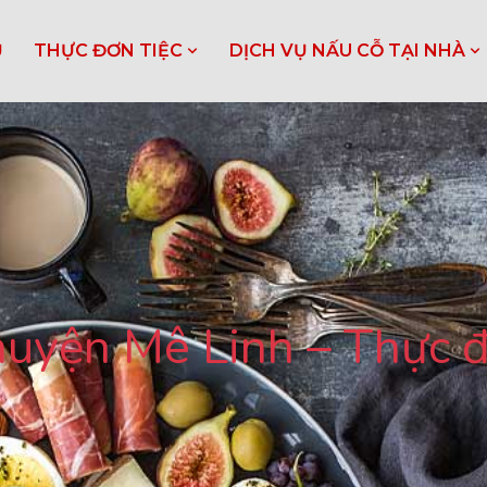
Ủ
THỰC ĐƠN TIỆC
DỊCH VỤ NẤU CỖ TẠI NHÀ
 huyện Mê Linh – Thực 