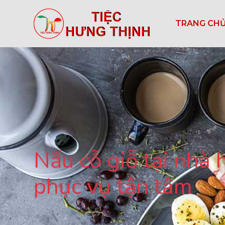
TRANG CH
Nấu cỗ giỗ tại nhà
phục vụ tận tâm