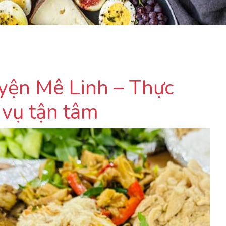
uyện Mê Linh – Thực
 vụ tận tâm