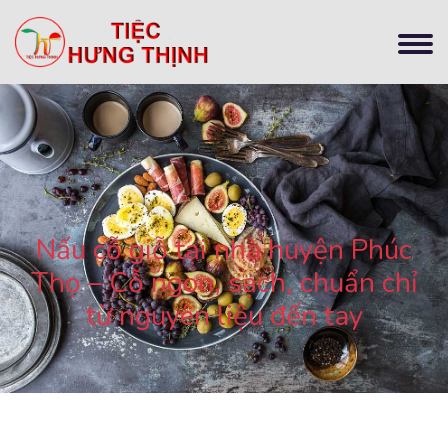
Nấu cỗ giỗ tại nhà huyện Phúc
Thọ – Cỗ ngon, sạch, chuẩn chỉ
từ nguyên liệu đến tay