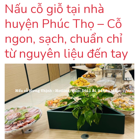
Nấu cỗ giỗ tại nhà
huyện Phúc Thọ – Cỗ
ngon, sạch, chuẩn chỉ
từ nguyên liệu đến tay