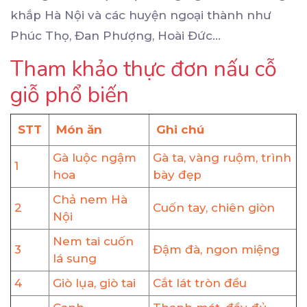
khắp Hà Nội và các huyện ngoại thành như
Phúc Thọ, Đan Phượng, Hoài Đức...
Tham khảo thực đơn nấu cỗ
giỗ phổ biến
STT
Món ăn
Ghi chú
Gà luộc ngậm
Gà ta, vàng ruộm, trình
1
hoa
bày đẹp
Chả nem Hà
2
Cuốn tay, chiên giòn
Nội
Nem tai cuốn
3
Đậm đà, ngon miệng
lá sung
4
Giò lụa, giò tai
Cắt lát tròn đều