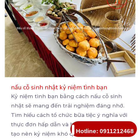
nấu cỗ sinh nhật kỷ niệm tình bạn
Kỷ niệm tình bạn bằng cách nấu cỗ sinh
nhật sẽ mang đến trải nghiệm đáng nhớ.
Tìm hiểu cách
tổ chức bữa tiệc ý nghĩa với
thực đơn hấp dẫn và hoạt động vui nhộn,
Hotline: 0911212468
tạo nên kỷ niệm khó quên bên bạn bè.
...