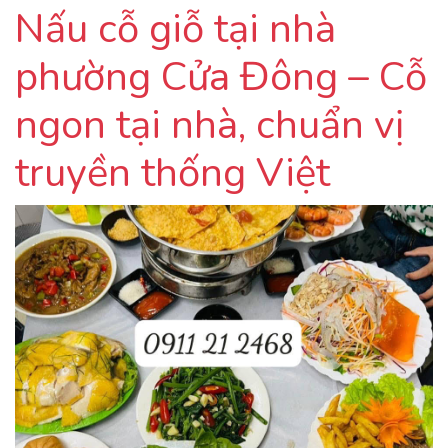
Nấu cỗ giỗ tại nhà
phường Cửa Đông – Cỗ
ngon tại nhà, chuẩn vị
truyền thống Việt