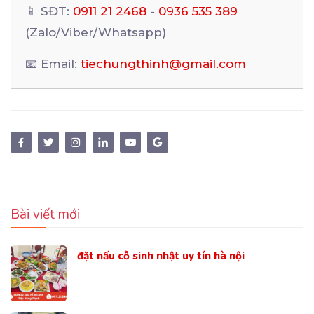
📱 SĐT:
0911 21 2468
-
0936 535 389
(Zalo/Viber/Whatsapp)
📧 Email:
tiechungthinh@gmail.com
Bài viết mới
đặt nấu cỗ sinh nhật uy tín hà nội