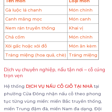
Tên món
Loại món
Gà luộc lá chanh
Món chính
Canh măng mọc
Món canh
Nem rán truyền thống
Khai vị
Chả cốm
Món chính
Xôi gấc hoặc xôi đỗ
Món ăn kèm
Tráng miệng (hoa quả, chè)
Tráng miệng
Dịch vụ chuyên nghiệp, nấu tận nơi – cỗ cúng
trọn vẹn
Hệ thống
DỊCH VỤ NẤU CỖ GIỖ TẠI NHÀ
tại
phường Cửa Đông nhận nấu cỗ theo phong
tục từng vùng miền: miền Bắc truyền thống,
miền Trung đậm đà, miền Nam đa dạng. Đội