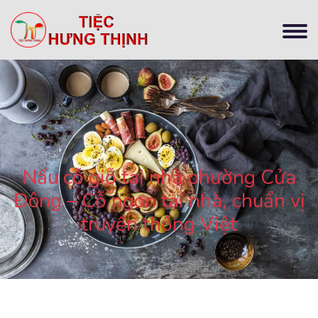
Nấu cỗ giỗ tại nhà phường Cửa
Đông – Cỗ ngon tại nhà, chuẩn vị
truyền thống Việt