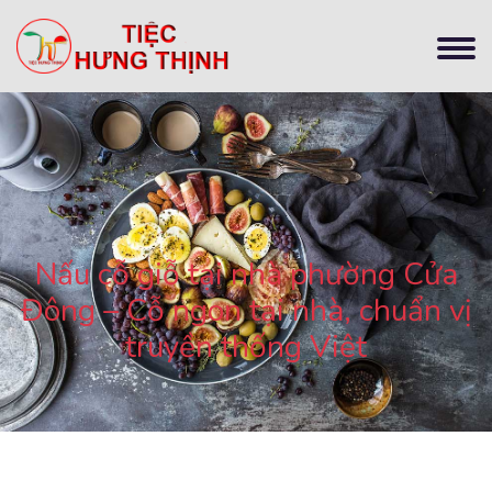
Nấu cỗ giỗ tại nhà phường Cửa
Đông – Cỗ ngon tại nhà, chuẩn vị
truyền thống Việt