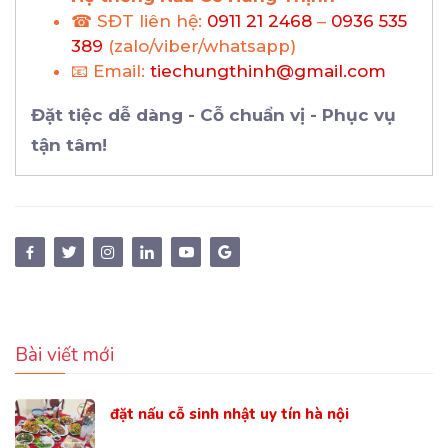
☎ SĐT liên hệ:
0911 21 2468
–
0936 535
389
(zalo/viber/whatsapp)
📧 Email:
tiechungthinh@gmail.com
Đặt tiệc dễ dàng - Cỗ chuẩn vị - Phục vụ
tận tâm!
Bài viết mới
đặt nấu cỗ sinh nhật uy tín hà nội