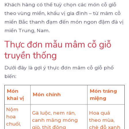
Khách hàng có thể tuỳ chọn các món cỗ giỗ
theo vùng miền, khẩu vị gia đình – từ mâm cỗ
miền Bắc thanh đạm đến món ngon đậm đà vị
miền Trung, Nam.
Thực đơn mẫu mâm cỗ giỗ
truyền thống
Dưới đây là gợi ý thực đơn mâm cỗ giỗ phổ
biến:
Món
Món tráng
Món chính
khai vị
miệng
Nộm
Gà luộc, nem rán,
Hoa quả
hoa
canh măng móng
theo mùa,
chuối,
giò, thịt đông
chè đỗ xanh