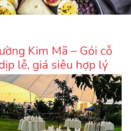
hường Kim Mã – Gói cỗ
ịp lễ, giá siêu hợp lý