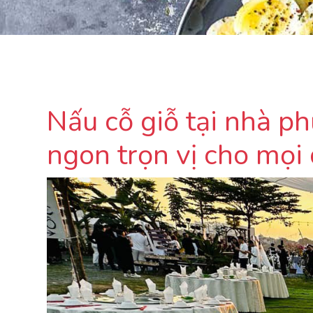
Nấu cỗ giỗ tại nhà p
ngon trọn vị cho mọi d