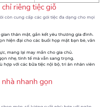
chỉ riêng tiệc giỗ
tôi còn cung cấp các gói tiệc đa dạng cho mọi
gian thân mật, gắn kết yêu thương gia đình.
ọn hiện đại cho các buổi họp mặt bạn bè, văn
hực, mang lại may mắn cho gia chủ.
ọn nhẹ, tinh tế mà vẫn sang trọng.
 hợp với các bữa tiệc nội bộ, tri ân nhân viên
ại nhà nhanh gọn
ợ chọn món, số lượng suất phù hợp với ngân