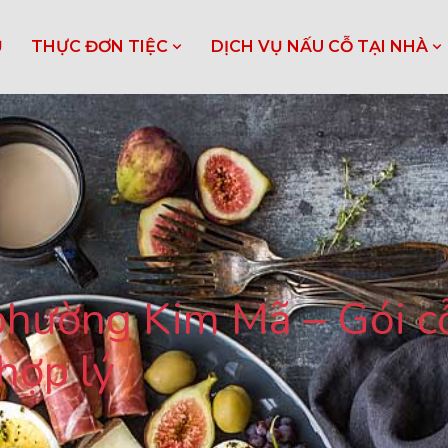
Ủ
THỰC ĐƠN TIỆC
DỊCH VỤ NẤU CỖ TẠI NHÀ
 phường Kim Mã – Gói cỗ
 hợp lý