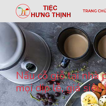
TRANG CH
Nấu cỗ giỗ tại nhà
mọi dịp lễ, giá siêu